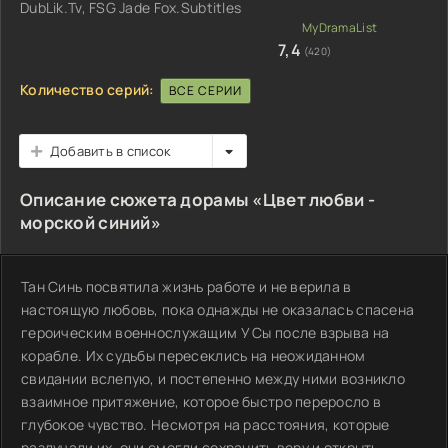
DubLik.Tv, FSG Jade Fox.Subtitles
7,4
(420)
Количество серий:
ВСЕ СЕРИИ
Добавить в список
Описание сюжета дорамы «Цвет любви -
морской синий»
Тан Синь посвятила жизнь работе и не верила в
настоящую любовь, пока однажды не оказалась спасена
героическим военнослужащим У Сы после взрыва на
корабле. Их судьбы пересеклись на неожиданном
свидании вслепую, и постепенно между ними возникло
взаимное притяжение, которое быстро переросло в
глубокое чувство. Несмотря на расстояния, которые
разлучали их, они смогли сохранить веру и открыть