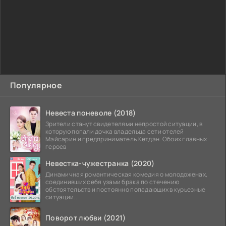
Популярное
Невеста поневоле (2018)
Зрители станут свидетелями непростой ситуации, в
которую попали дочка владельца сети отелей
Мэйсарин и предприниматель Кетдэн. Обоих главных
героев
Невестка-чужестранка (2020)
Динамичная романтическая комедия о молодоженах,
соединивших себя узами брака по стечению
обстоятельств и постоянно попадающих в курьезные
ситуации...
Поворот любви (2021)