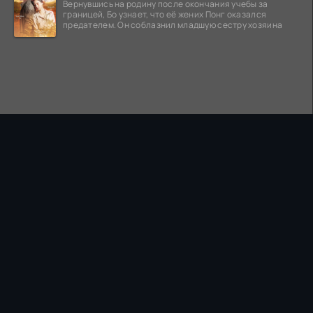
Вернувшись на родину после окончания учебы за
границей, Бо узнает, что её жених Понг оказался
предателем. Он соблазнил младшую сестру хозяина
ПРАВООБЛАДАТЕЛЯМ