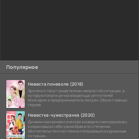
Популярное
Невеста поневоле (2018)
Зрители станут свидетелями непростой ситуации, в
которую попали дочка владельца сети отелей
Мэйсарин и предприниматель Кетдэн. Обоих главных
героев
Невестка-чужестранка (2020)
Динамичная романтическая комедия о молодоженах,
соединивших себя узами брака по стечению
обстоятельств и постоянно попадающих в курьезные
ситуации...