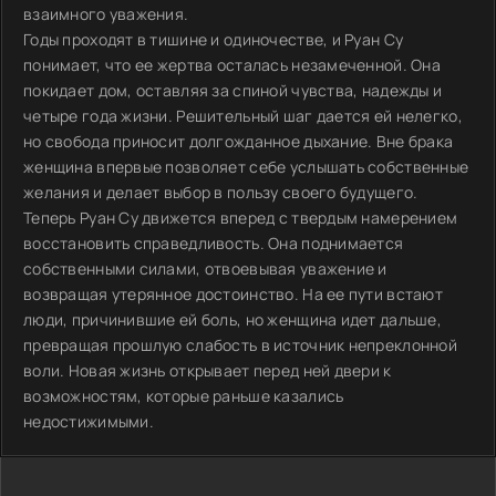
взаимного уважения.
Годы проходят в тишине и одиночестве, и Руан Су
понимает, что ее жертва осталась незамеченной. Она
покидает дом, оставляя за спиной чувства, надежды и
четыре года жизни. Решительный шаг дается ей нелегко,
но свобода приносит долгожданное дыхание. Вне брака
женщина впервые позволяет себе услышать собственные
желания и делает выбор в пользу своего будущего.
Теперь Руан Су движется вперед с твердым намерением
восстановить справедливость. Она поднимается
собственными силами, отвоевывая уважение и
возвращая утерянное достоинство. На ее пути встают
люди, причинившие ей боль, но женщина идет дальше,
превращая прошлую слабость в источник непреклонной
воли. Новая жизнь открывает перед ней двери к
возможностям, которые раньше казались
недостижимыми.