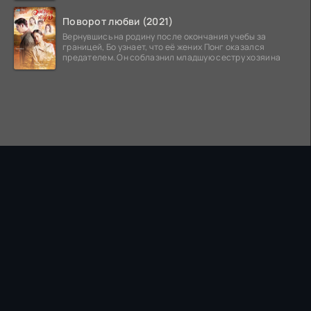
Поворот любви (2021)
Вернувшись на родину после окончания учебы за
границей, Бо узнает, что её жених Понг оказался
предателем. Он соблазнил младшую сестру хозяина