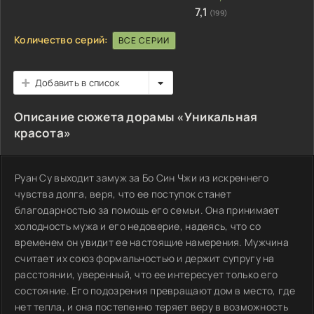
7,1
(199)
Количество серий:
ВСЕ СЕРИИ
Добавить в список
Описание сюжета дорамы «Уникальная
красота»
Руан Су выходит замуж за Бо Син Чжи из искреннего
чувства долга, веря, что ее поступок станет
благодарностью за помощь его семьи. Она принимает
холодность мужа и его недоверие, надеясь, что со
временем он увидит ее настоящие намерения. Мужчина
считает их союз формальностью и держит супругу на
расстоянии, уверенный, что ее интересует только его
состояние. Его подозрения превращают дом в место, где
нет тепла, и она постепенно теряет веру в возможность