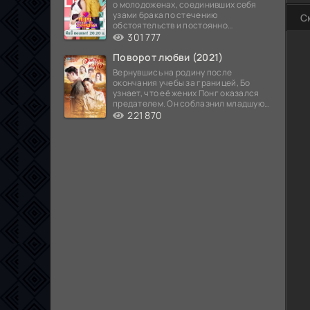
о молодоженах, соединивших себя
узами брака по стечению
С
обстоятельств и постоянно
попадающих в курьезные ситуации...
301 777
Поворот любви (2021)
Вернувшись на родину после
окончания учебы за границей, Бо
узнает, что её жених Понг оказался
предателем. Он соблазнил младшую
сестру хозяина
221 870