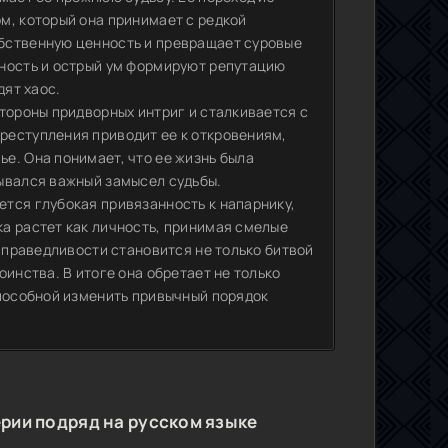
м, который она принимает с редкой
бственную ценность и превращает суровые
ьность и острый ум формируют репутацию
дят хаос.
тороны придворных интриг и сталкивается с
реступления приводит ее к откровениям,
е. Она понимает, что ее жизнь была
ывался важный замысел судьбы.
тся глубокая привязанность к напарнику,
а растет как личность, принимая смелые
 справедливости становится не только битвой
инства. В итоге она обретает не только
способной изменить привычный порядок
рии подряд на русском языке