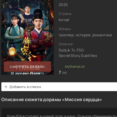
2025
Страна:
Китай
Жанры:
триллер, история, романтика
Озвучка:
DubLik.Tv, FSG
SecretStory.Subtitles
СМОТРЕТЬ ОНЛАЙН
7
(68)
Добавить в список
Описание сюжета дорамы «Миссия сердца»
Хуан Юй вступает в новый этап жизни. Ложное обвинение ло