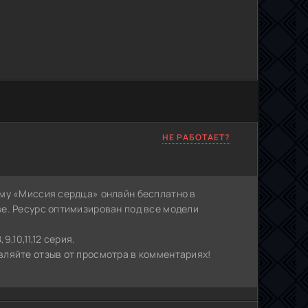
НЕ РАБОТАЕТ?
му «Миссия сердца» онлайн бесплатно в
е. Ресурс оптимизирован под все модели
,10,11,12 серия.
ляйте отзыв от просмотра в комментариях!