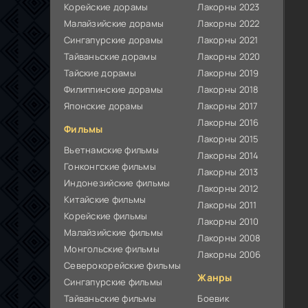
Корейские дорамы
Лакорны 2023
Малайзийские дорамы
Лакорны 2022
Сингапурские дорамы
Лакорны 2021
Тайваньские дорамы
Лакорны 2020
Тайские дорамы
Лакорны 2019
Филиппинские дорамы
Лакорны 2018
Японские дорамы
Лакорны 2017
Лакорны 2016
Фильмы
Лакорны 2015
Вьетнамские фильмы
Лакорны 2014
Гонконгские фильмы
Лакорны 2013
Индонезийские фильмы
Лакорны 2012
Китайские фильмы
Лакорны 2011
Корейские фильмы
Лакорны 2010
Малайзийские фильмы
Лакорны 2008
Монгольские фильмы
Лакорны 2006
Северокорейские фильмы
Жанры
Сингапурские фильмы
Тайваньские фильмы
Боевик