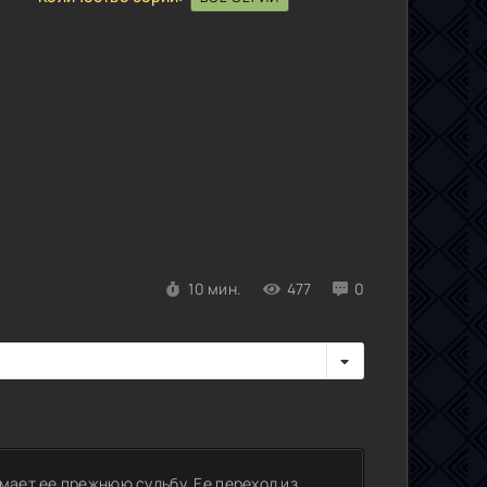
10 мин.
477
0
мает ее прежнюю судьбу. Ее переход из