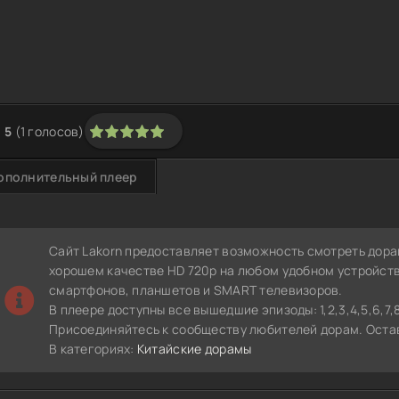
5
(
1
голосов)
1
2
3
4
5
ополнительный плеер
Сайт Lakorn предоставляет возможность смотреть дора
хорошем качестве HD 720p на любом удобном устройств
смартфонов, планшетов и SMART телевизоров.
В плеере доступны все вышедшие эпизоды: 1,2,3,4,5,6,7,8,9
Присоединяйтесь к сообществу любителей дорам. Остав
В категориях:
Китайские дорамы