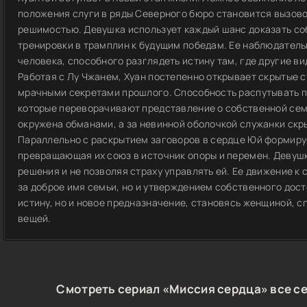
положения слуги в ряды Северного бюро становится вызово
решимостью. Девушка использует каждый шанс доказать со
тренировки в трамплин к будущим победам. Ее наблюдател
человека, способного разглядеть истину там, где другие ви
Работая с Лу Чжанем, Хуан постепенно открывает скрытые с
мрачными секретами прошлого. Способность распутывать п
которые переворачивают представление о собственной семь
окружена обманами, а за невинной оболочкой служанки скр
Параллельно с раскрытием заговоров в сердце Юй формируе
превращающая их союз в источник опоры и перемен. Девушк
решения и не позволяя страху управлять ей. Ее движение к
за доброе имя семьи, но и утверждением собственного досто
истину, но и новое предназначение, становясь женщиной, 
вещей.
Смотреть сериал «Миссия сердца» все се