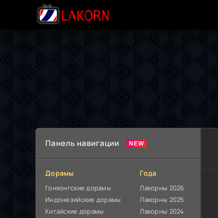
Панель навигации
Дорамы
Года
Гонконгские дорамы
Лакорны 2026
Индонезийские дорамы
Лакорны 2025
Китайские дорамы
Лакорны 2024