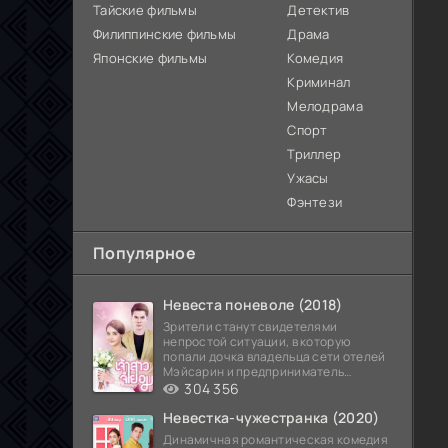
Тайские фильмы
Детектив
Филиппинские фильмы
Драма
Японские фильмы
Комедия
Криминал
Мелодрама
Спорт
Триллер
Ужасы
Фэнтези
Популярное
Невеста поневоле (2018)
Зрители станут свидетелями
непростой ситуации, в которую
попали дочка владельца сети отелей
Мэйсарин и предприниматель
Кетдэн. Обоих главных героев
304 356
Невестка-чужестранка (2020)
Динамичная романтическая комедия