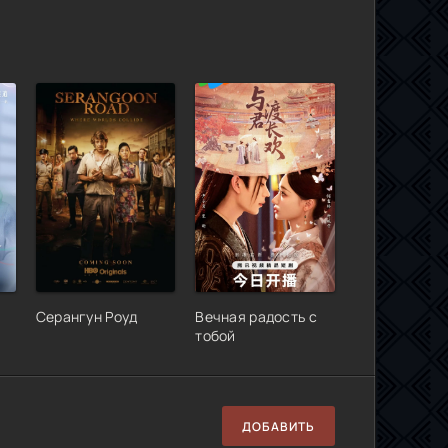
Серангун Роуд
Вечная радость с
тобой
ДОБАВИТЬ