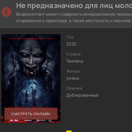
Не предназначено для лиц моло
Видеоконтент может содержать ненормативную лексику
откровенного характера, а также жестокость и насилие.
Год:
2025
Страна:
Таиланд
Жанры:
ужасы
Озвучка:
Дублированный
СМОТРЕТЬ ОНЛАЙН