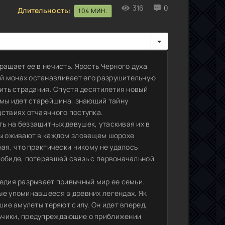
316
0
Длительность:
104 МИН.
ращает ее в нечисть. Ярость Черного духа
й монах останавливает его разрушительную
тить страдания. Спустя десятилетия новый
ьмы идет старейшина, знающий тайну
дствиях отчаянного поступка.
ь на беззащитных девушек, утаскивая их в
ды оживают в каждом зловещем шорохе
ная, что практически никому не удалось
 обиде, потерявшей связь с первоначальной
гедия разрывает привычный мир ее семьи.
ые упоминавшееся в древних легендах. Як
шие амулеты теряют силу. Он идет вперед,
ьчики, предупреждающие о приближении