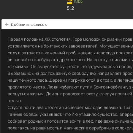
5.2
Добавить в список
Первая половина XIX столетия. Горе молодой бирманки прев
устремляется на британских завоевателей. Могущественны
силу и заточает в каменный гроб, надеясь навсегда прекра
виток войны пробуждает древнее зло. На сделку с силами т
«тюрьмы». Он выпускает сущность, не задумываясь о после
Вырвавшись на долгожданную свободу дух направляет ярост
чащу темного леса. Деревни погружаются в страх, а леген
проклятого места. Люди избегают пути к Бонгсанодбианг, з
вернуться живым. Демон продолжает охоту, следуя древней
целью.
Спустя почти два столетия исчезает молодая девушка. Тра
Тайные обряды указывают, что Йю утащило существо, вперв
собирает родных и готовится войти в лес, где даже сильней
полагаясь на решимость и магические серебряные колокол