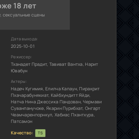
же 18 лет
, сексуальные сцены
Дата выхода:
2025-10-01
Режиссер:
Тханадет Прадит, Тавиват Вантха, Нарит
Ювабун
Актеры:
Надеч Кугимия, Елилча Капаун, Пиракрит
Пхачарабунякиат, Кайбхундитт Яйди,
Натча Нина Джессика Пандован, Чермави
Суванпанучоке, Якарин Пурибхат, Онгарт
Чеамчаренпорнкул, Хабиас Пхантхура,
Патсамон
Качество:
TS