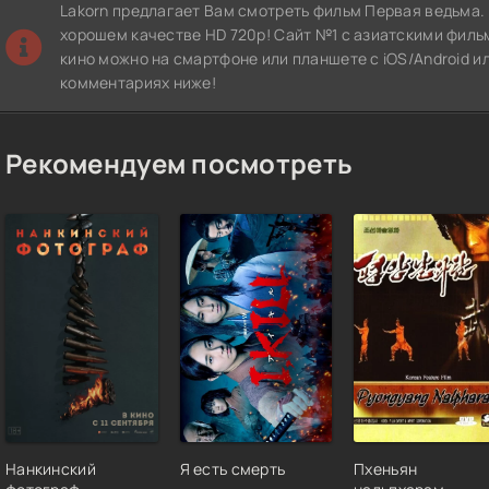
Lakorn предлагает Вам смотреть фильм Первая ведьма.
хорошем качестве HD 720p! Сайт №1 с азиатскими филь
кино можно на смартфоне или планшете с iOS/Android и
комментариях ниже!
Рекомендуем посмотреть
Нанкинский
Я есть смерть
Пхеньян