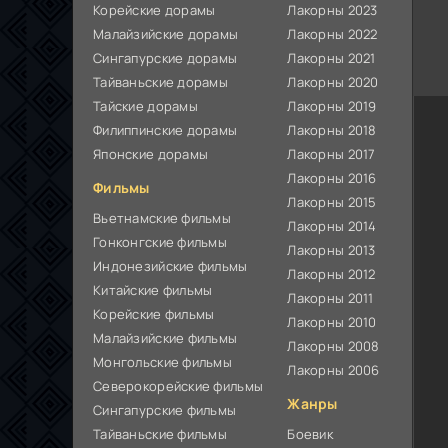
Корейские дорамы
Лакорны 2023
Малайзийские дорамы
Лакорны 2022
Сингапурские дорамы
Лакорны 2021
Тайваньские дорамы
Лакорны 2020
Тайские дорамы
Лакорны 2019
Филиппинские дорамы
Лакорны 2018
Японские дорамы
Лакорны 2017
Лакорны 2016
Фильмы
Лакорны 2015
Вьетнамские фильмы
Лакорны 2014
Гонконгские фильмы
Лакорны 2013
Индонезийские фильмы
Лакорны 2012
Китайские фильмы
Лакорны 2011
Корейские фильмы
Лакорны 2010
Малайзийские фильмы
Лакорны 2008
Монгольские фильмы
Лакорны 2006
Северокорейские фильмы
Жанры
Сингапурские фильмы
Тайваньские фильмы
Боевик