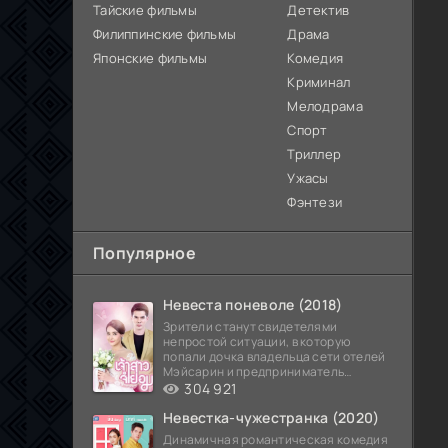
Тайские фильмы
Детектив
Филиппинские фильмы
Драма
Японские фильмы
Комедия
Криминал
Мелодрама
Спорт
Триллер
Ужасы
Фэнтези
Популярное
Невеста поневоле (2018)
Зрители станут свидетелями
непростой ситуации, в которую
попали дочка владельца сети отелей
Мэйсарин и предприниматель
Кетдэн. Обоих главных героев
304 921
Невестка-чужестранка (2020)
Динамичная романтическая комедия