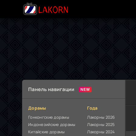
Панель навигации
Дорамы
Года
Гонконгские дорамы
Лакорны 2026
Индонезийские дорамы
Лакорны 2025
Китайские дорамы
Лакорны 2024