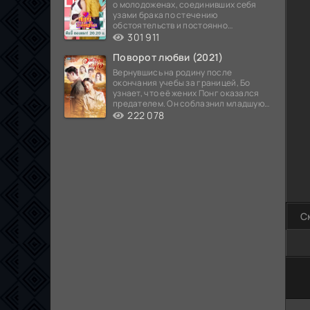
о молодоженах, соединивших себя
узами брака по стечению
обстоятельств и постоянно
попадающих в курьезные ситуации...
301 911
Поворот любви (2021)
Вернувшись на родину после
окончания учебы за границей, Бо
узнает, что её жених Понг оказался
предателем. Он соблазнил младшую
сестру хозяина
222 078
С
100