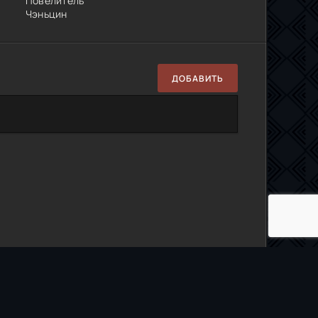
Повелитель
Чэньцин
ДОБАВИТЬ