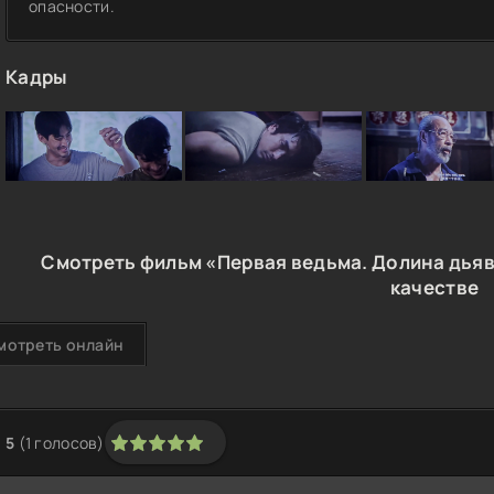
опасности.
Кадры
Смотреть фильм «Первая ведьма. Долина дьяв
качестве
мотреть онлайн
5
(
1
голосов)
1
2
3
4
5