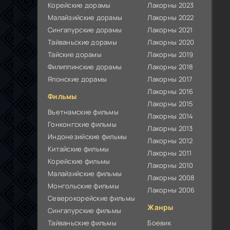
Корейские дорамы
Лакорны 2023
Малайзийские дорамы
Лакорны 2022
Сингапурские дорамы
Лакорны 2021
Тайваньские дорамы
Лакорны 2020
Тайские дорамы
Лакорны 2019
Филиппинские дорамы
Лакорны 2018
Японские дорамы
Лакорны 2017
Лакорны 2016
Фильмы
Лакорны 2015
Вьетнамские фильмы
Лакорны 2014
Гонконгские фильмы
Лакорны 2013
Индонезийские фильмы
Лакорны 2012
Китайские фильмы
Лакорны 2011
Корейские фильмы
Лакорны 2010
Малайзийские фильмы
Лакорны 2008
Монгольские фильмы
Лакорны 2006
Северокорейские фильмы
Жанры
Сингапурские фильмы
Тайваньские фильмы
Боевик