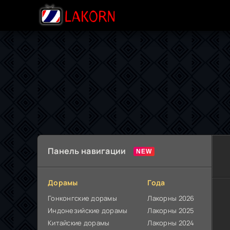
Панель навигации
Дорамы
Года
Гонконгские дорамы
Лакорны 2026
Индонезийские дорамы
Лакорны 2025
Китайские дорамы
Лакорны 2024