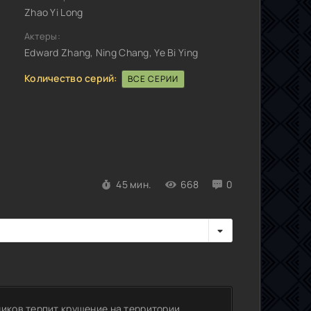
Zhao Yi Long
Актеры:
Edward Zhang, Ning Chang, Ye Bi Ying
Количество серий:
ВСЕ СЕРИИ
45 мин.
668
0
иков терпит крушение на территории,