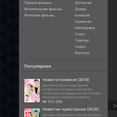
Тайские фильмы
Детектив
Филиппинские фильмы
Драма
Японские фильмы
Комедия
Криминал
Мелодрама
Спорт
Триллер
Ужасы
Фэнтези
Популярное
Невеста поневоле (2018)
Зрители станут свидетелями
непростой ситуации, в которую
попали дочка владельца сети отелей
Мэйсарин и предприниматель
Кетдэн. Обоих главных героев
304 289
С
Невестка-чужестранка (2020)
Динамичная романтическая комедия