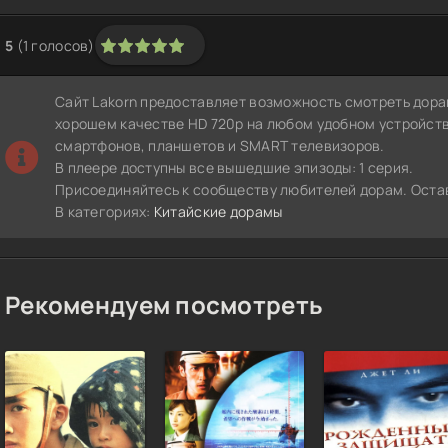
5
(
1
голосов)
1
2
3
4
5
Сайт Lakorn предоставляет возможность смотреть дора
хорошем качестве HD 720p на любом удобном устройств
смартфонов, планшетов и SMART телевизоров.
В плеере доступны все вышедшие эпизоды: 1 серия.
Присоединяйтесь к сообществу любителей дорам. Остав
В категориях:
Китайские дорамы
Рекомендуем посмотреть