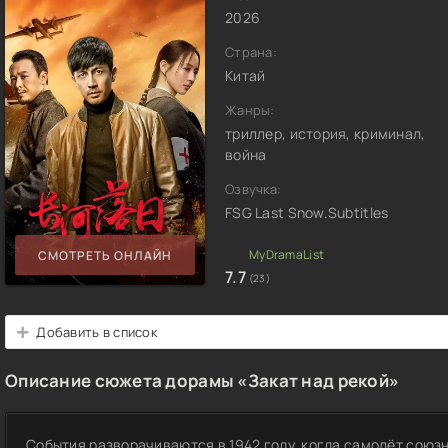
2026
Страна:
Китай
Жанры:
триллер, история, криминал,
война
Озвучка:
FSG Last Snow.Subtitles
СМОТРЕТЬ ОНЛАЙН
7.7
(23)
Добавить в список
Описание сюжета дорамы «Закат над рекой»
События разворачиваются в 1942 году, когда самолёт союзн