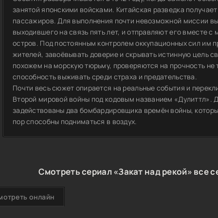
занятой японскими войсками. Китайская разведка получает
пассажиров. Для выполнения почти невозможной миссии вы
выходившего на связь пять лет, и отправляют его вместе 
остров. Под постоянным контролем оккупационных сил им п
жителей, завоёвывать доверие и скрывать истинную цель с
похожем на морскую тюрьму, проверяются на прочность не т
способность выживать среди страха и предательства.
Почти весь сюжет опирается на реальные события и перекл
Второй мировой войны под кодовым названием «Дулиттл». Д
задействованы два бомбардировщика времён войны, которые
пор способны подниматься в воздух.
Смотреть сериал «Закат над рекой» все с
мотреть онлайн