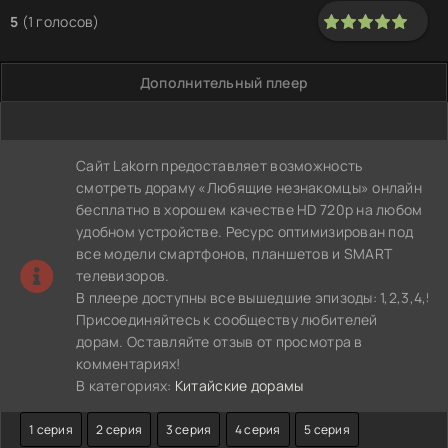
5
(
1
голосов)
100
1
2
3
4
5
Дополнительный плеер
Сайт Lakorn предоставляет возможность
смотреть дораму «Любящие незнакомцы» онлайн
бесплатно в хорошем качестве HD 720p на любом
удобном устройстве. Ресурс оптимизирован под
все модели смартфонов, планшетов и SMART
телевизоров.
В плеере доступны все вышедшие эпизоды: 1,2,3,4,5,6,7,8,
Присоединяйтесь к сообществу любителей
дорам. Оставляйте отзыв от просмотра в
комментариях!
В категориях:
Китайские дорамы
1 серия
2 серия
3 серия
4 серия
5 серия