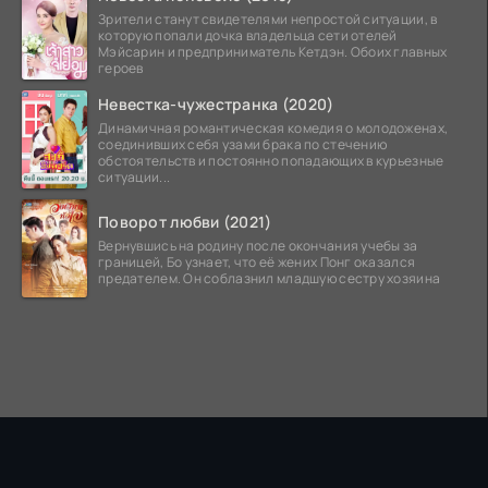
Зрители станут свидетелями непростой ситуации, в
которую попали дочка владельца сети отелей
Мэйсарин и предприниматель Кетдэн. Обоих главных
героев
Невестка-чужестранка (2020)
Динамичная романтическая комедия о молодоженах,
соединивших себя узами брака по стечению
обстоятельств и постоянно попадающих в курьезные
ситуации...
Поворот любви (2021)
Вернувшись на родину после окончания учебы за
границей, Бо узнает, что её жених Понг оказался
предателем. Он соблазнил младшую сестру хозяина