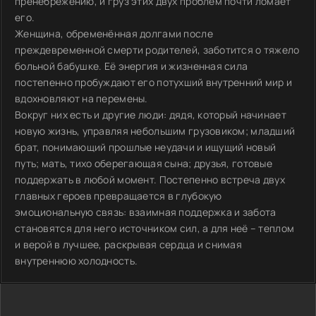
пренебрежению, и груз этих двух проблем почти ломает
его.
Женщина, обременённая долгами после
преждевременной смерти родителей, заботится о тяжело
больной бабушке. Её энергия и жизненная сила
постепенно пробуждают его потухший внутренний мир и
вдохновляют на перемены.
Вокруг них есть и другие люди: дядя, который начинает
новую жизнь, управляя небольшим грузовиком; младший
брат, понимающий прошлые неудачи и ищущий новый
путь; мать, тихо оберегающая сына; друзья, готовые
поддержать в любой момент. Постепенно встреча двух
главных героев превращается в глубокую
эмоциональную связь: взаимная поддержка и забота
становятся для него источником сил, а для неё – теплом
и верой в лучшее, раскрывая сердца и снимая
внутреннюю холодность.