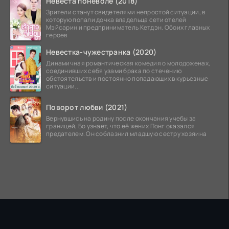
Невеста поневоле (2018)
Зрители станут свидетелями непростой ситуации, в
которую попали дочка владельца сети отелей
Мэйсарин и предприниматель Кетдэн. Обоих главных
героев
Невестка-чужестранка (2020)
Динамичная романтическая комедия о молодоженах,
соединивших себя узами брака по стечению
обстоятельств и постоянно попадающих в курьезные
ситуации...
Поворот любви (2021)
Вернувшись на родину после окончания учебы за
границей, Бо узнает, что её жених Понг оказался
предателем. Он соблазнил младшую сестру хозяина