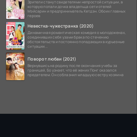
Зрители станут свидетелями непростой ситуации, в
которую попали дочка владельца сети отелей
Мэйсарин и предприниматель Кетдэн. Обоих главных
героев
Невестка-чужестранка (2020)
Динамичная романтическая комедия о молодоженах,
соединивших себя узами брака по стечению
обстоятельств и постоянно попадающих в курьезные
ситуации...
Поворот любви (2021)
Вернувшись на родину после окончания учебы за
границей, Бо узнает, что её жених Понг оказался
предателем. Он соблазнил младшую сестру хозяина