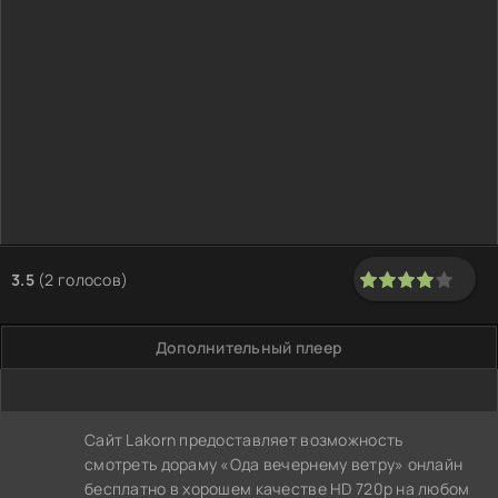
3.5
(
2
голосов)
80
1
2
3
4
5
Дополнительный плеер
Сайт Lakorn предоставляет возможность
смотреть дораму «Ода вечернему ветру» онлайн
бесплатно в хорошем качестве HD 720p на любом