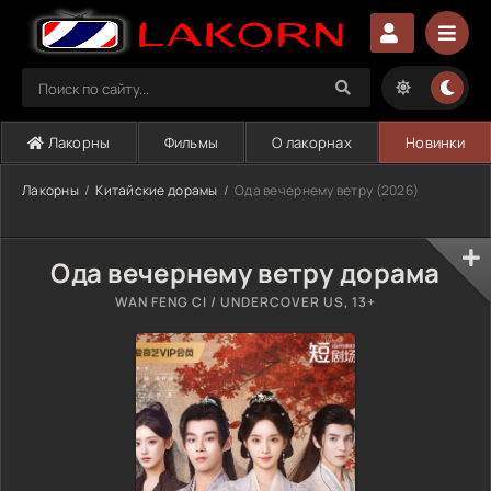
Лакорны
Фильмы
О лакорнах
Новинки
Лакорны
Китайские дорамы
Ода вечернему ветру (2026)
Ода вечернему ветру дорама
WAN FENG CI / UNDERCOVER US, 13+