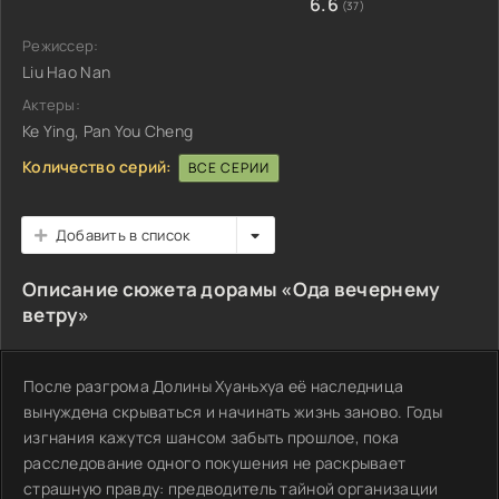
6.6
(37)
Режиссер:
Liu Hao Nan
Актеры:
Ke Ying, Pan You Cheng
Количество серий:
ВСЕ СЕРИИ
Добавить в список
Описание сюжета дорамы «Ода вечернему
ветру»
После разгрома Долины Хуаньхуа её наследница
вынуждена скрываться и начинать жизнь заново. Годы
изгнания кажутся шансом забыть прошлое, пока
расследование одного покушения не раскрывает
страшную правду: предводитель тайной организации