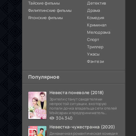
Тайские фильмы
Детектив
Филиппинские фильмы
Драма
Японские фильмы
Комедия
Криминал
Мелодрама
Спорт
Триллер
Ужасы
Фэнтези
Популярное
Невеста поневоле (2018)
Зрители станут свидетелями
непростой ситуации, в которую
попали дочка владельца сети отелей
Мэйсарин и предприниматель
Кетдэн. Обоих главных героев
304 340
Невестка-чужестранка (2020)
Динамичная романтическая комедия