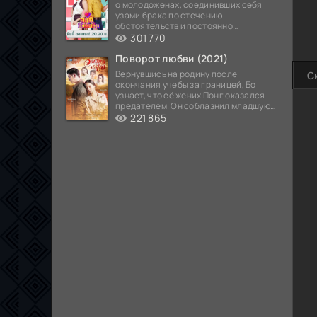
о молодоженах, соединивших себя
узами брака по стечению
обстоятельств и постоянно
попадающих в курьезные ситуации...
301 770
Поворот любви (2021)
Вернувшись на родину после
С
окончания учебы за границей, Бо
узнает, что её жених Понг оказался
предателем. Он соблазнил младшую
сестру хозяина
221 865