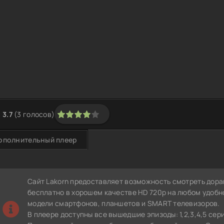
3.7
(
3
голосов)
1
2
3
4
5
ополнительный плеер
Сайт Lakorn предоставляет возможность смотреть дора
бесплатно в хорошем качестве HD 720p на любом удобн
модели смартфонов, планшетов и SMART телевизоров.
В плеере доступны все вышедшие эпизоды: 1,2,3,4,5 сер