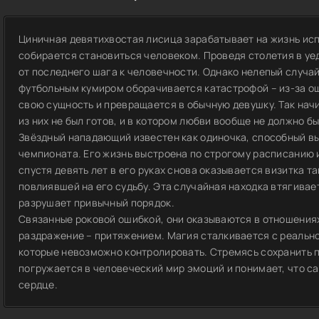
Циничная девятихвостая лисица зарабатывает на жизнь ис
собирается становиться человеком. Проведя столетия в уе
от последнего шага к человечности. Однако нелепый случ
футбольным кумиром оборачивается катастрофой – из-за о
свою сущность и превращается в обычную девушку. Так начи
из них не был готов, и в котором любви вообще не должно бы
Звёздный нападающий известен как одиночка, способный в
чемпионата. Его жизнь выстроена по строгому расписанию 
спустя девять лет в его руках снова оказывается визитка т
повлиявшей на его судьбу. Эта случайная находка втягивае
разрушает привычный порядок.
Связанные роковой ошибкой, они оказываются в отношения
раздражение – притяжением. Магия сталкивается с реально
которые невозможно контролировать. Стремясь сохранить 
погружается в человеческий мир эмоций и понимает, что са
сердце.