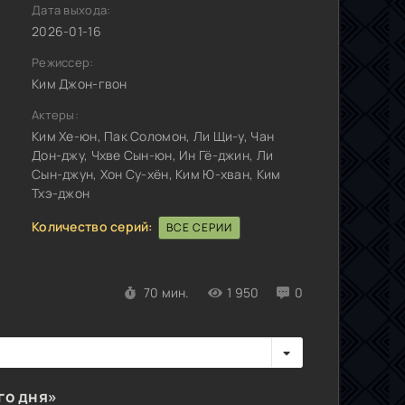
Дата выхода:
2026-01-16
Режиссер:
Ким Джон-гвон
Актеры:
Ким Хе-юн, Пак Соломон, Ли Щи-у, Чан
Дон-джу, Чхве Сын-юн, Ин Гё-джин, Ли
Сын-джун, Хон Су-хён, Ким Ю-хван, Ким
Тхэ-джон
Количество серий:
ВСЕ СЕРИИ
70 мин.
1 950
0
го дня»