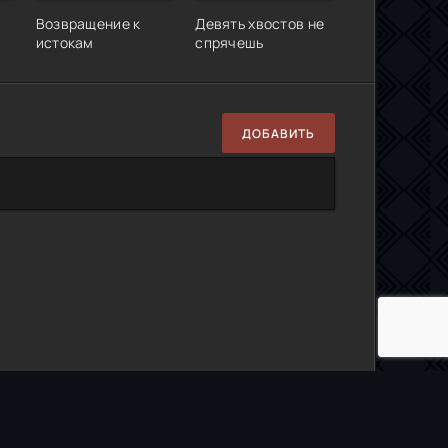
Возвращение к
Девять хвостов не
истокам
спрячешь
ДОБАВИТЬ