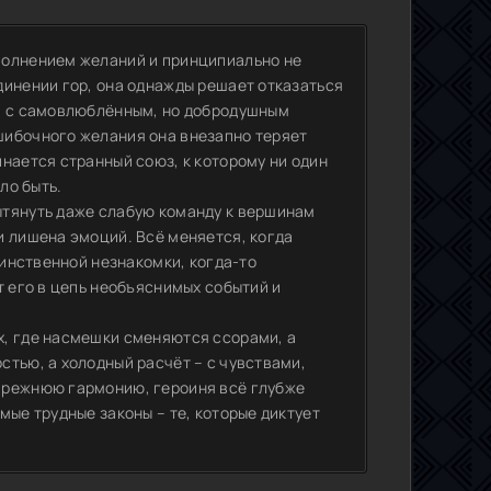
полнением желаний и принципиально не
динении гор, она однажды решает отказаться
ай с самовлюблённым, но добродушным
шибочного желания она внезапно теряет
нается странный союз, к которому ни один
ло быть.
ытянуть даже слабую команду к вершинам
и лишена эмоций. Всё меняется, когда
аинственной незнакомки, когда-то
т его в цепь необъяснимых событий и
х, где насмешки сменяются ссорами, а
стью, а холодный расчёт – с чувствами,
прежнюю гармонию, героиня всё глубже
мые трудные законы – те, которые диктует