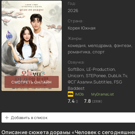
Год:
2026
Страна:
Корея Южная
Жанры:
комедия, мелодрама, фэнтези,
романтика, спорт
Озвучка:
SoftBox, LE-Production,
Unicorn, STEPonee, DubLik.Tv,
ФСГ Азалии.Subtitles, FSG
СМОТРЕТЬ ОНЛАЙН
Baddest
7.4
7.8
()
(2308)
Добавить в список
Описание сюжета дорамы «Человек с сегодняшне