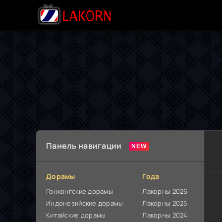
Панель навигации
Дорамы
Года
Гонконгские дорамы
Лакорны 2026
Индонезийские дорамы
Лакорны 2025
Китайские дорамы
Лакорны 2024