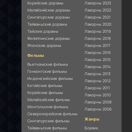
Корейские дорамы
Лакорны 2023
Малайзийские дорамы
Лакорны 2022
Сингапурские дорамы
Лакорны 2021
Тайваньские дорамы
Лакорны 2020
Тайские дорамы
Лакорны 2019
Филиппинские дорамы
Лакорны 2018
Японские дорамы
Лакорны 2017
Лакорны 2016
Фильмы
Лакорны 2015
Вьетнамские фильмы
Лакорны 2014
Гонконгские фильмы
Лакорны 2013
Индонезийские фильмы
Лакорны 2012
Китайские фильмы
Лакорны 2011
Корейские фильмы
Лакорны 2010
Малайзийские фильмы
Лакорны 2008
Монгольские фильмы
Лакорны 2006
Северокорейские фильмы
Жанры
Сингапурские фильмы
Тайваньские фильмы
Боевик