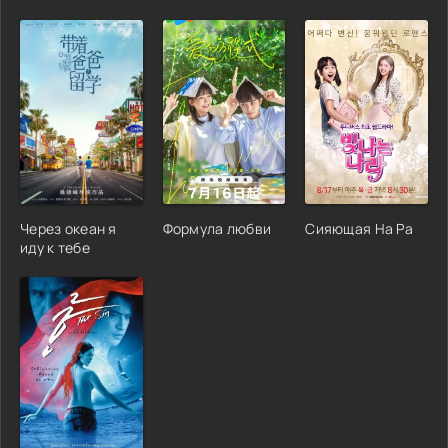
Через океан я
Формула любви
Сияющая На Ра
иду к тебе