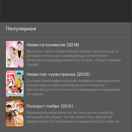
Популярное
Невеста поневоле (2018)
Зрители станут свидетелями непростой ситуации, в
которую попали дочка владельца сети отелей
Мэйсарин и предприниматель Кетдэн. Обоих главных
героев
Невестка-чужестранка (2020)
Динамичная романтическая комедия о молодоженах,
соединивших себя узами брака по стечению
обстоятельств и постоянно попадающих в курьезные
ситуации...
Поворот любви (2021)
Вернувшись на родину после окончания учебы за
границей, Бо узнает, что её жених Понг оказался
предателем. Он соблазнил младшую сестру хозяина