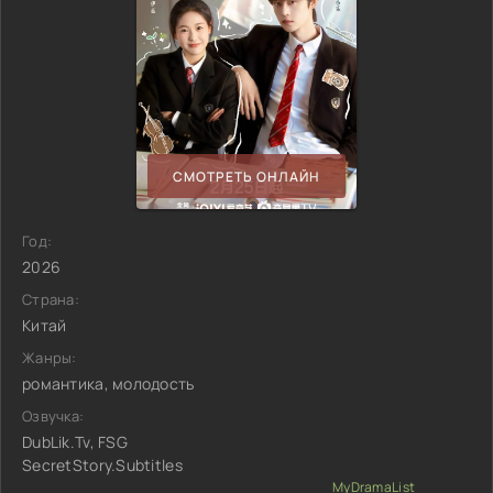
СМОТРЕТЬ ОНЛАЙН
Год:
2026
Страна:
Китай
Жанры:
романтика, молодость
Озвучка:
DubLik.Tv, FSG
SecretStory.Subtitles