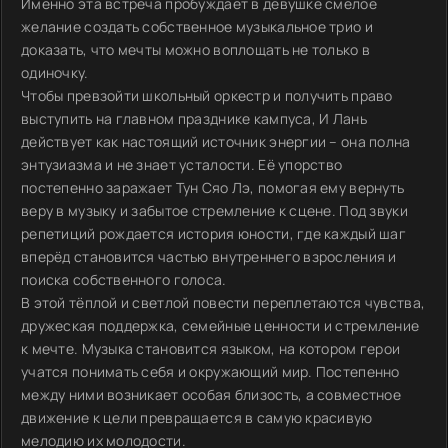
Именно эта встреча пробуждает в девушке смелое
желание создать собственное музыкальное трио и
доказать, что мечты можно воплощать не только в
одиночку.
Чтобы превзойти школьный оркестр и получить право
выступить на главном празднике кампуса, И Лань
действует как настоящий источник энергии – она полна
энтузиазма и не знает усталости. Её упорство
постепенно заражает Тун Сяо Лэ, помогая ему вернуть
веру в музыку и забытое стремление к сцене. Под звуки
репетиций рождается история юности, где каждый шаг
вперёд становится частью внутреннего взросления и
поиска собственного голоса.
В этой тёплой и светлой повести переплетаются чувства,
дружеская поддержка, семейные ценности и стремление
к мечте. Музыка становится языком, на котором герои
учатся понимать себя и окружающий мир. Постепенно
между ними возникает особая близость, а совместное
движение к цели превращается в самую красивую
мелодию их молодости.