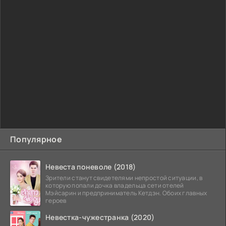
Популярное
Невеста поневоле (2018)
Зрители станут свидетелями непростой ситуации, в
которую попали дочка владельца сети отелей
Мэйсарин и предприниматель Кетдэн. Обоих главных
героев
Невестка-чужестранка (2020)