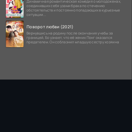
Динамичная романтическая комедия о молодоженах,
соединивших себя узами брака по стечению
обстоятельств и постоянно попадающих в курьезные
ситуации...
Поворот любви (2021)
Вернувшись на родину после окончания учебы за
границей, Бо узнает, что её жених Понг оказался
предателем. Он соблазнил младшую сестру хозяина