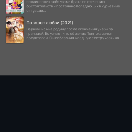
соединивших себя узами брака по стечению
обстоятельств и постоянно попадающих в курьезные
ситуации...
Поворот любви (2021)
Вернувшись на родину после окончания учебы за
границей, Бо узнает, что её жених Понг оказался
предателем. Он соблазнил младшую сестру хозяина