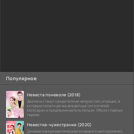
Популярное
Невеста поневоле (2018)
Зрители станут свидетелями непростой ситуации, в
которую попали дочка владельца сети отелей
Мэйсарин и предприниматель Кетдэн. Обоих главных
героев
Невестка-чужестранка (2020)
Динамичная романтическая комедия о молодоженах,