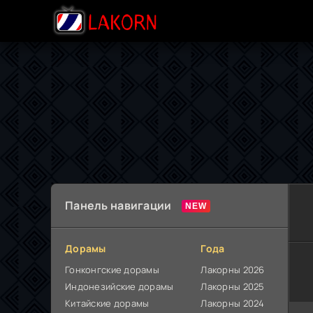
Панель навигации
Дорамы
Года
Гонконгские дорамы
Лакорны 2026
Индонезийские дорамы
Лакорны 2025
Китайские дорамы
Лакорны 2024