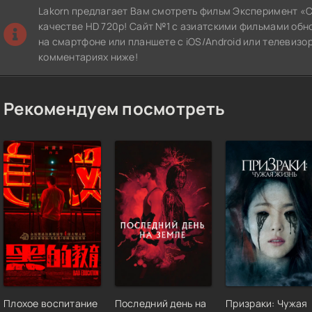
Lakorn предлагает Вам смотреть фильм Эксперимент «С
качестве HD 720p! Сайт №1 с азиатскими фильмами обн
на смартфоне или планшете с iOS/Android или телевизор
комментариях ниже!
Рекомендуем посмотреть
Плохое воспитание
Последний день на
Призраки: Чужая