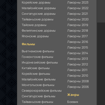
Корейские дорамы
Лакорны 2023
Малайзийские дорамы
Лакорны 2022
Сингапурские дорамы
Лакорны 2021
Тайваньские дорамы
Лакорны 2020
Тайские дорамы
Лакорны 2019
Филиппинские дорамы
Лакорны 2018
Японские дорамы
Лакорны 2017
Лакорны 2016
Фильмы
Лакорны 2015
Вьетнамские фильмы
Лакорны 2014
Гонконгские фильмы
Лакорны 2013
Индонезийские фильмы
Лакорны 2012
Китайские фильмы
Лакорны 2011
Корейские фильмы
Лакорны 2010
Малайзийские фильмы
Лакорны 2008
Монгольские фильмы
Лакорны 2006
Северокорейские фильмы
Жанры
Сингапурские фильмы
Тайваньские фильмы
Боевик