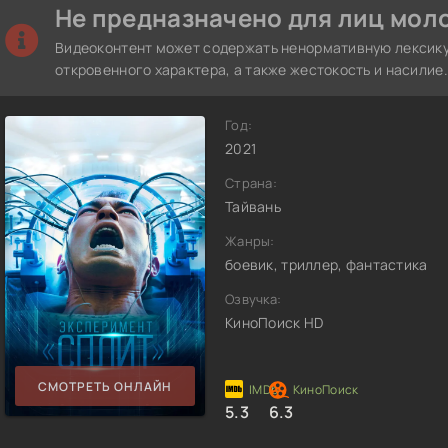
Не предназначено для лиц моло
Видеоконтент может содержать ненормативную лексику
откровенного характера, а также жестокость и насилие.
Год:
2021
Страна:
Тайвань
Жанры:
боевик, триллер, фантастика
Озвучка:
КиноПоиск HD
СМОТРЕТЬ ОНЛАЙН
5.3
6.3