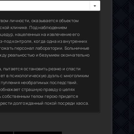
вом личности, оказывается объектом
еской клинике. Под наблюдением
цедур, нацеленных на извлечение его
з-под контроля, когда одна из внутренних
тожать персонал лаборатории. Больничные
ежду реальностью и безумием окончательно
, пытается остановить резню и спасти
ает в психологическую дуэль с многоликим
ступления необратимых последствий.
 обнажает страшную правду о целях
ть собственным телом герою придется
брести долгожданный покой посреди хаоса.