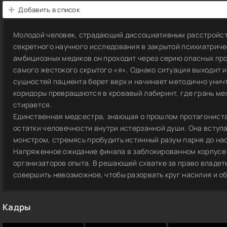
Добавить в список
Молодой человек, страдающий диссоциативным расстройст
секретного научного исследования в закрытой психиатрич
амбициозных медиков он проходит через серию опасных про
самого жестокого скрытого «я». Однако ситуация выходит и
сущностей пациента берет верх и начинает методично унич
коридоры превращаются в кровавый лабиринт, где грань м
стирается.
Единственная медсестра, знающая о прошлом протагониста
остатки человечности внутри истерзанной души. Она вступ
монстром, стремясь пробудить истинный разум парня до на
Напряженное ожидание финала в заблокированном корпусе
организаторов опыта. В решающей схватке за право владе
совершить невозможное, чтобы разорвать круг насилия и о
Кадры