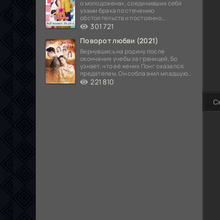
о молодоженах, соединивших себя
узами брака по стечению
обстоятельств и постоянно
попадающих в курьезные ситуации...
301 721
Поворот любви (2021)
Вернувшись на родину после
окончания учебы за границей, Бо
узнает, что её жених Понг оказался
предателем. Он соблазнил младшую
сестру хозяина
221 810
С