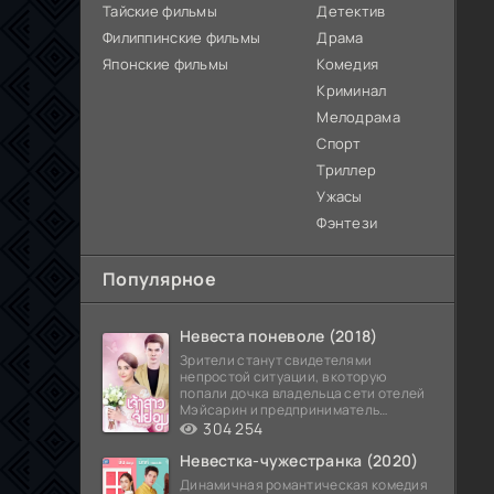
Тайские фильмы
Детектив
Филиппинские фильмы
Драма
Японские фильмы
Комедия
Криминал
Мелодрама
Спорт
Триллер
Ужасы
Фэнтези
Популярное
Невеста поневоле (2018)
Зрители станут свидетелями
непростой ситуации, в которую
попали дочка владельца сети отелей
Мэйсарин и предприниматель
Кетдэн. Обоих главных героев
304 254
Невестка-чужестранка (2020)
Динамичная романтическая комедия