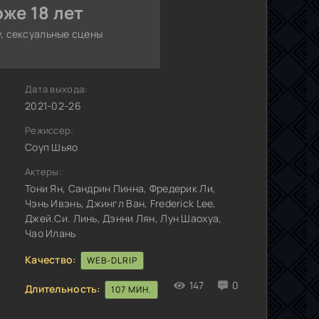
же 18 лет
, сексуальные сцены
Дата выхода:
2021-02-26
Режиссер:
Соуп Шьяо
Актеры:
Тони Ян, Сандрин Пинна, Фредерик Ли,
Чэнь Ивэнь, Джингл Ван, Frederick Lee,
Джей.Си. Линь, Дэнни Лян, Лун Шаохуа,
Чао Илань
Качество:
WEB-DLRIP
147
0
Длительность:
107 МИН.