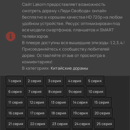
Сайт Lakorn предоставляет возможность
смотреть дораму «Леди Свобода» онлайн
бесплатно в хорошем качестве HD 720p на любом
удобном устройстве. Ресурс оптимизирован под
все модели смартфонов, планшетов и SMART
телевизоров.
В плеере доступны все вышедшие эпизоды: 1,2,3,4,5,6,7,8,
Присоединяйтесь к сообществу любителей
дорам. Оставляйте отзыв от просмотра в
комментариях!
В категориях:
Китайские дорамы
1 серия
2 серия
3 серия
4 серия
5 серия
6 серия
7 серия
8 серия
9 серия
10 серия
11 серия
12 серия
13 серия
14 серия
15 серия
16 серия
17 серия
18 серия
19 серия
20 серия
21 серия
22 серия
23 серия
24 серия
25 серия