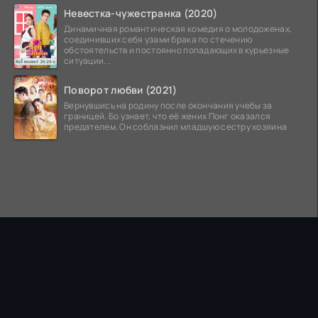
Невестка-чужестранка (2020)
Динамичная романтическая комедия о молодоженах,
соединивших себя узами брака по стечению
обстоятельств и постоянно попадающих в курьезные
ситуации...
Поворот любви (2021)
Вернувшись на родину после окончания учебы за
границей, Бо узнает, что её жених Понг оказался
предателем. Он соблазнил младшую сестру хозяина