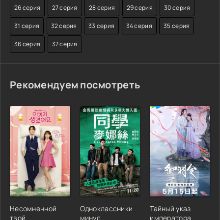
26 серия
27 серия
28 серия
29 серия
30 серия
31 серия
32 серия
33 серия
34 серия
35 серия
36 серия
37 серия
Рекомендуем посмотреть
Несомненной
Одноклассники
Тайный указ
твой
минус
императора