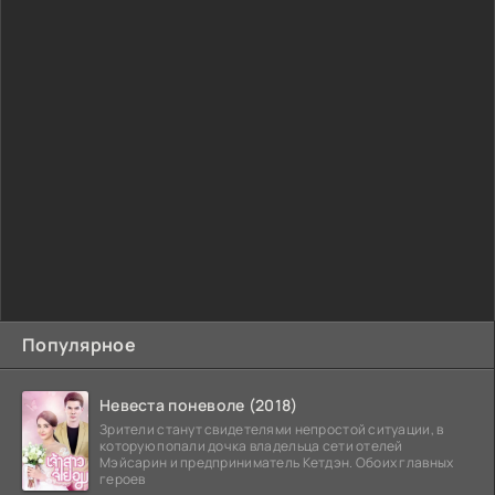
Популярное
Невеста поневоле (2018)
Зрители станут свидетелями непростой ситуации, в
которую попали дочка владельца сети отелей
Мэйсарин и предприниматель Кетдэн. Обоих главных
героев