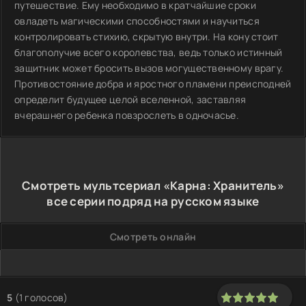
путешествие. Ему необходимо в кратчайшие сроки
овладеть магическими способностями и научиться
контролировать стихию, скрытую внутри. На кону стоит
благополучие всего королевства, ведь только истинный
защитник может бросить вызов могущественному врагу.
Противостояние добра и яростного пламени преисподней
определит будущее целой вселенной, заставляя
вчерашнего ребенка повзрослеть в одночасье.
Смотреть мультсериал «Карна: Хранитель»
все серии подряд на русском языке
Смотреть онлайн
5
(
1
голосов)
100
1
2
3
4
5