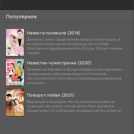
Популярное
Невеста поневоле (2018)
Зрители станут свидетелями непростой ситуации, в
которую попали дочка владельца сети отелей
Мэйсарин и предприниматель Кетдэн. Обоих главных
героев
Невестка-чужестранка (2020)
Динамичная романтическая комедия о молодоженах,
соединивших себя узами брака по стечению
обстоятельств и постоянно попадающих в курьезные
ситуации...
Поворот любви (2021)
Вернувшись на родину после окончания учебы за
границей, Бо узнает, что её жених Понг оказался
предателем. Он соблазнил младшую сестру хозяина