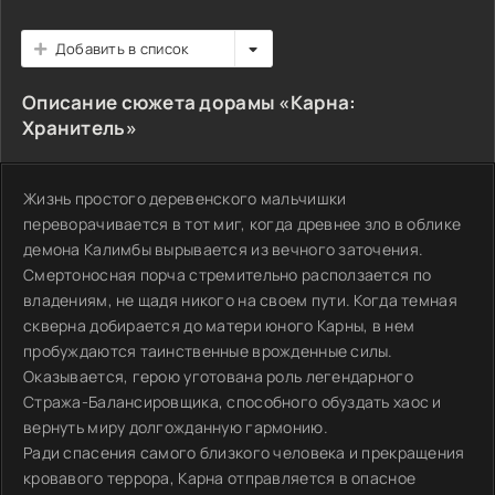
Добавить в список
Описание сюжета дорамы «Карна:
Хранитель»
Жизнь простого деревенского мальчишки
переворачивается в тот миг, когда древнее зло в облике
демона Калимбы вырывается из вечного заточения.
Смертоносная порча стремительно расползается по
владениям, не щадя никого на своем пути. Когда темная
скверна добирается до матери юного Карны, в нем
пробуждаются таинственные врожденные силы.
Оказывается, герою уготована роль легендарного
Стража-Балансировщика, способного обуздать хаос и
вернуть миру долгожданную гармонию.
Ради спасения самого близкого человека и прекращения
кровавого террора, Карна отправляется в опасное