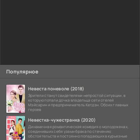
Популярное
Невеста поневоле (2018)
Зрители станут свидетелями непростой ситуации, в
которую попали дочка владельца сети отелей
Мэйсарин и предприниматель Кетдэн. Обоих главных
героев
Невестка-чужестранка (2020)
Динамичная романтическая комедия о молодоженах,
соединивших себя узами брака по стечению
обстоятельств и постоянно попадающих в курьезные