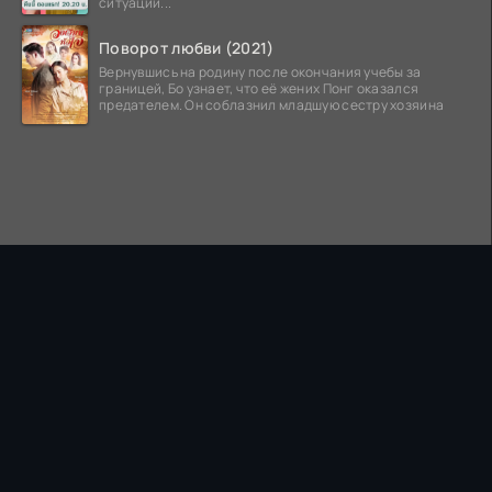
ситуации...
Поворот любви (2021)
Вернувшись на родину после окончания учебы за
границей, Бо узнает, что её жених Понг оказался
предателем. Он соблазнил младшую сестру хозяина