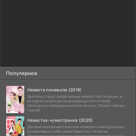
Популярное
Невеста поневоле (2018)
Зрители станут свидетелями непростой ситуации, в
которую попали дочка владельца сети отелей
Мэйсарин и предприниматель Кетдэн. Обоих главных
героев
Невестка-чужестранка (2020)
Динамичная романтическая комедия о молодоженах,
соединивших себя узами брака по стечению
обстоятельств и постоянно попадающих в курьезные