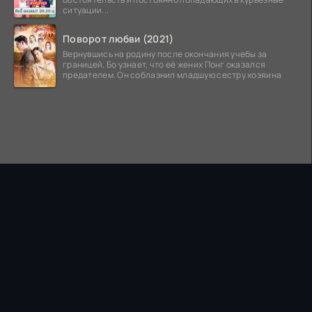
ситуации...
Поворот любви (2021)
Вернувшись на родину после окончания учебы за
границей, Бо узнает, что её жених Понг оказался
предателем. Он соблазнил младшую сестру хозяина