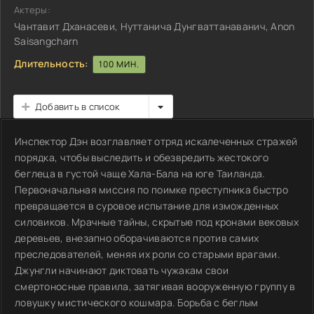
Актеры:
Чантавит Дханасеви, Нуттанича Дунгваттанаванич, Anon
Saisangcharn
Длительность:
100 МИН.
Добавить в список
Инспектор Дэн возглавляет отряд искалеченных стражей
порядка, чтобы выследить и обезвредить жестокого
беглеца в густой чаще Хала-Бала на юге Таиланда.
Первоначальная миссия по поимке преступника быстро
превращается в суровое испытание для изможденных
силовиков. Мрачные тайны, скрытые под кронами вековых
деревьев, внезапно оборачиваются против самих
преследователей, меняя их роли со старыми врагами.
Джунгли начинают диктовать чужакам свои
смертоносные правила, затягивая вооруженную группу в
ловушку мистического кошмара. Борьба с беглым