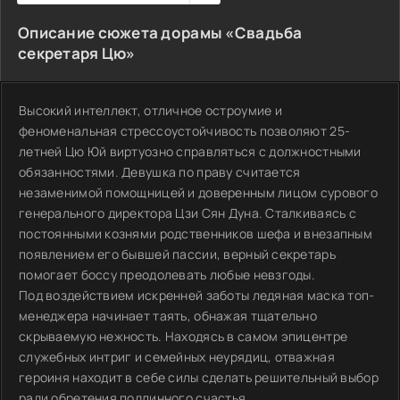
Описание сюжета дорамы «Свадьба
секретаря Цю»
Высокий интеллект, отличное остроумие и
феноменальная стрессоустойчивость позволяют 25-
летней Цю Юй виртуозно справляться с должностными
обязанностями. Девушка по праву считается
незаменимой помощницей и доверенным лицом сурового
генерального директора Цзи Сян Дуна. Сталкиваясь с
постоянными кознями родственников шефа и внезапным
появлением его бывшей пассии, верный секретарь
помогает боссу преодолевать любые невзгоды.
Под воздействием искренней заботы ледяная маска топ-
менеджера начинает таять, обнажая тщательно
скрываемую нежность. Находясь в самом эпицентре
служебных интриг и семейных неурядиц, отважная
героиня находит в себе силы сделать решительный выбор
ради обретения подлинного счастья.