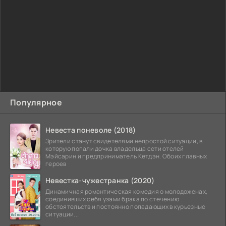
Популярное
Невеста поневоле (2018)
Зрители станут свидетелями непростой ситуации, в
которую попали дочка владельца сети отелей
Мэйсарин и предприниматель Кетдэн. Обоих главных
героев
Невестка-чужестранка (2020)
Динамичная романтическая комедия о молодоженах,
соединивших себя узами брака по стечению
обстоятельств и постоянно попадающих в курьезные
ситуации...