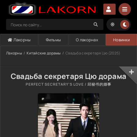
Лакорны
Фильмы
О лакорнах
Новинки
Лакорны
Китайские дорамы
Свадьба секретаря Цю (2025)
Свадьба секретаря Цю дорама
PERFECT SECRETARY'S LOVE / 邱秘书的婚事