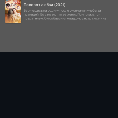
Поворот любви (2021)
Вернувшись на родину после окончания учебы за
границей, Бо узнает, что её жених Понг оказался
предателем. Он соблазнил младшую сестру хозяина