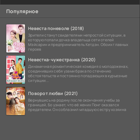
Популярное
Невеста поневоле (2018)
Зрители станут свидетелями непростой ситуации, в
которую попали дочка владельца сети отелей
Мэйсарин и предприниматель Кетдэн. Обоих главных
героев
Невестка-чужестранка (2020)
Динамичная романтическая комедия о молодоженах,
соединивших себя узами брака по стечению
обстоятельств и постоянно попадающих в курьезные
ситуации...
Поворот любви (2021)
Вернувшись на родину после окончания учебы за
границей, Бо узнает, что её жених Понг оказался
предателем. Он соблазнил младшую сестру хозяина