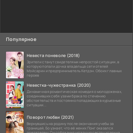
Популярное
Невеста поневоле (2018)
Зрители станут свидетелями непростой ситуации, в
которую попали дочка владельца сети отелей
Мэйсарин и предприниматель Кетдэн. Обоих главных
героев
Невестка-чужестранка (2020)
Динамичная романтическая комедия о молодоженах,
соединивших себя узами брака по стечению
обстоятельств и постоянно попадающих в курьезные
ситуации...
Поворот любви (2021)
Вернувшись на родину после окончания учебы за
границей, Бо узнает, что её жених Понг оказался
предателем. Он соблазнил младшую сестру хозяина