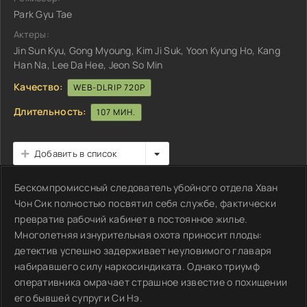
Park Gyu Tae
Актеры:
Jin Sun Kyu, Gong Myoung, Kim Ji Suk, Yoon Kyung Ho, Kang
Han Na, Lee Da Hee, Jeon So Min
Качество:
WEB-DLRIP 720P
Длительность:
107 МИН.
Добавить в список
Бескомпромиссный следователь убойного отдела Хван
Чон Сик полностью посвятил себя службе, фактически
превратив рабочий кабинет в постоянное жилье.
Многолетняя изнурительная охота приносит плоды:
детектив успешно задерживает неуловимого главаря
набиравшего силу наркосиндиката. Однако триумф
оперативника омрачает страшное известие о похищении
его бывшей супруги Си Нэ.