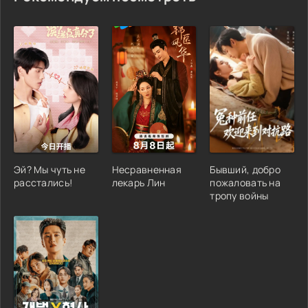
Эй? Мы чуть не
Несравненная
Бывший, добро
расстались!
лекарь Лин
пожаловать на
тропу войны