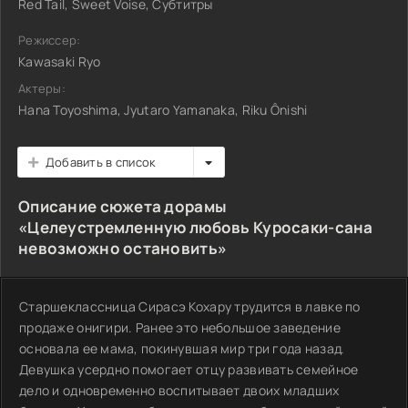
Red Tail, Sweet Voise, Субтитры
Режиссер:
Kawasaki Ryo
Актеры:
Hana Toyoshima, Jyutaro Yamanaka, Riku Ônishi
Добавить в список
Описание сюжета дорамы
«Целеустремленную любовь Куросаки-сана
невозможно остановить»
Старшеклассница Сирасэ Кохару трудится в лавке по
продаже онигири. Ранее это небольшое заведение
основала ее мама, покинувшая мир три года назад.
Девушка усердно помогает отцу развивать семейное
дело и одновременно воспитывает двоих младших