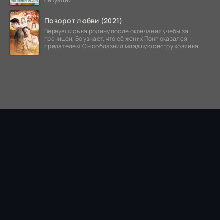
ситуации...
Поворот любви (2021)
Вернувшись на родину после окончания учебы за
границей, Бо узнает, что её жених Понг оказался
предателем. Он соблазнил младшую сестру хозяина