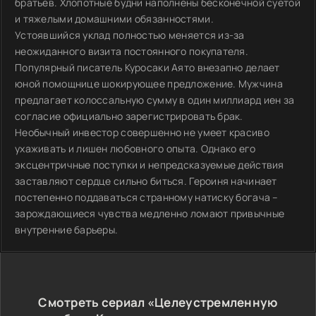
братьев. Хлопотные будни наполнены бесконечной суетой
и тяжелыми домашними обязанностями.
Устоявшийся уклад полностью меняется из-за
неожиданного визита постоянного покупателя.
Популярный писатель Куросаки Аято внезапно делает
юной помощнице шокирующее предложение. Мужчина
предлагает колоссальную сумму в один миллиард иен за
согласие официально зарегистрировать брак.
Необычный инвестор совершенно не умеет красиво
ухаживать и лишен любовного опыта. Однако его
эксцентричные поступки и непредсказуемые действия
заставляют сердце сильно биться. Героиня начинает
постепенно поддаваться странному натиску богача –
зарождающиеся чувства медленно ломают привычные
внутренние барьеры.
Смотреть сериал «Целеустремленную