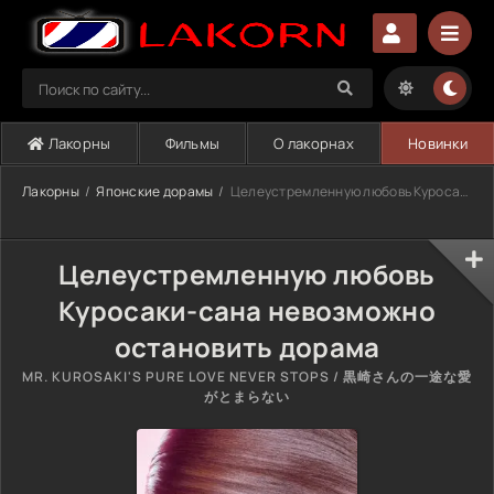
Лакорны
Фильмы
О лакорнах
Новинки
Лакорны
Японские дорамы
Целеустремленную любовь Куросаки-сана невозможно остановить (2026)
Целеустремленную любовь
Куросаки-сана невозможно
остановить дорама
MR. KUROSAKI'S PURE LOVE NEVER STOPS / 黒崎さんの一途な愛
がとまらない