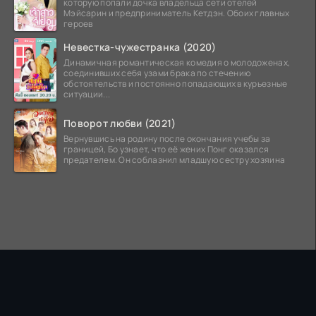
которую попали дочка владельца сети отелей
Мэйсарин и предприниматель Кетдэн. Обоих главных
героев
Невестка-чужестранка (2020)
Динамичная романтическая комедия о молодоженах,
соединивших себя узами брака по стечению
обстоятельств и постоянно попадающих в курьезные
ситуации...
Поворот любви (2021)
Вернувшись на родину после окончания учебы за
границей, Бо узнает, что её жених Понг оказался
предателем. Он соблазнил младшую сестру хозяина