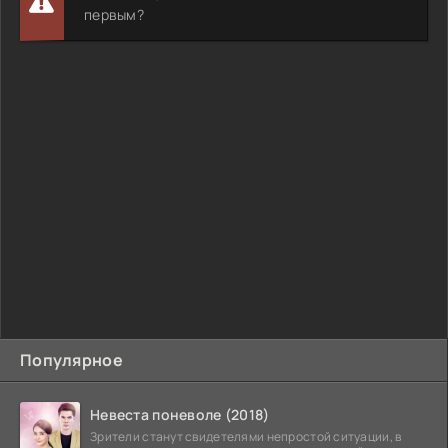
первым?
Популярное
Невеста поневоле (2018)
Зрители станут свидетелями непростой ситуации, в