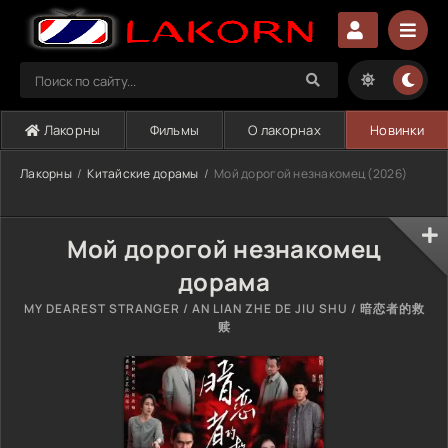
Лакорны
Фильмы
О лакорнах
Новинки
Лакорны
Китайские дорамы
Мой дорогой незнакомец (2026)
Мой дорогой незнакомец
дорама
MY DEAREST STRANGER / AN LIAN ZHE DE JIU SHU / 暗恋者的救
赎