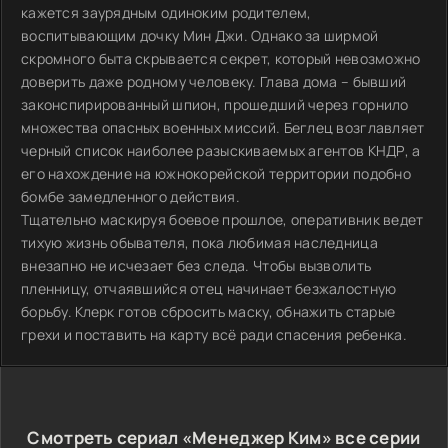
кажется заурядным одиноким родителем,
воспитывающим дочку Мин Джи. Однако за ширмой
скромного быта скрывается секрет, который невозможно
доверить даже родному человеку. Глава дома – бывший
законспирированный шпион, прошедший через горнило
множества опасных военных миссий. Беглец возглавляет
черный список наиболее разыскиваемых агентов КНДР, а
его нахождение на южнокорейской территории подобно
бомбе замедленного действия.
Тщательно маскируя боевое прошлое, оперативник ведет
тихую жизнь обывателя, пока любимая наследница
внезапно не исчезает без следа. Чтобы вызволить
пленницу, отчаявшийся отец начинает безжалостную
борьбу. Клерк готов сбросить маску, обнажить старые
грехи и поставить на карту всё ради спасения ребенка.
Смотреть сериал «Менеджер Ким» все серии