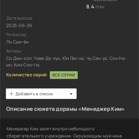
8.4
(1134)
Дата выхода:
2026-06-26
Режиссер:
Ли Сын-ён
Актеры:
Со Джи-соп, Чхве Дэ-хун, Юн Гён-хо, Чу Сан-ук, Сон На-
ын, Ким Сон-гю
Количество серий:
ВСЕ СЕРИИ
Добавить в список
Описание сюжета дорамы «Менеджер Ким»
Менеджер Ким занят внутри небольшого
сберегательного учреждения. Окружающим мужчина