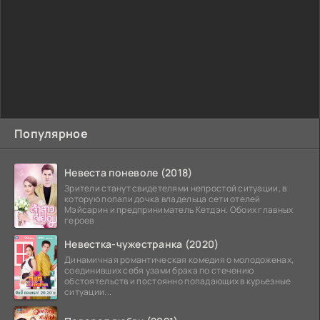
Популярное
Невеста поневоле (2018)
Зрители станут свидетелями непростой ситуации, в
которую попали дочка владельца сети отелей
Мэйсарин и предприниматель Кетдэн. Обоих главных
героев
Невестка-чужестранка (2020)
Динамичная романтическая комедия о молодоженах,
соединивших себя узами брака по стечению
обстоятельств и постоянно попадающих в курьезные
ситуации...