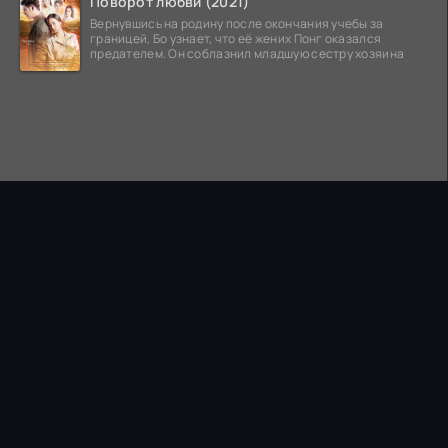
Поворот любви (2021)
Вернувшись на родину после окончания учебы за
границей, Бо узнает, что её жених Понг оказался
предателем. Он соблазнил младшую сестру хозяина