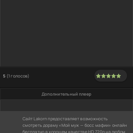
5
(
1
голосов)
100
1
2
3
4
5
Дополнительный плеер
Сайт Lakorn предоставляет возможность
смотреть дораму «Мой муж — босс мафии» онлайн
бесплатно в хорошем качестве HD 720p на любом