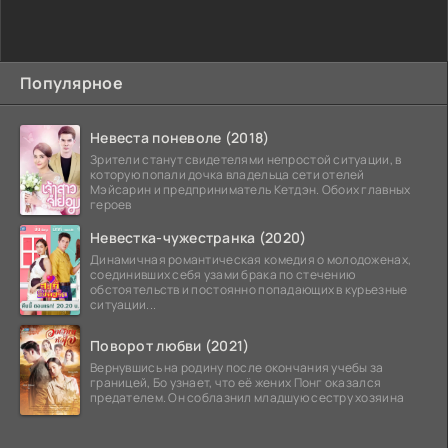
Популярное
Невеста поневоле (2018)
Зрители станут свидетелями непростой ситуации, в
которую попали дочка владельца сети отелей
Мэйсарин и предприниматель Кетдэн. Обоих главных
героев
Невестка-чужестранка (2020)
Динамичная романтическая комедия о молодоженах,
соединивших себя узами брака по стечению
обстоятельств и постоянно попадающих в курьезные
ситуации...
Поворот любви (2021)
Вернувшись на родину после окончания учебы за
границей, Бо узнает, что её жених Понг оказался
предателем. Он соблазнил младшую сестру хозяина