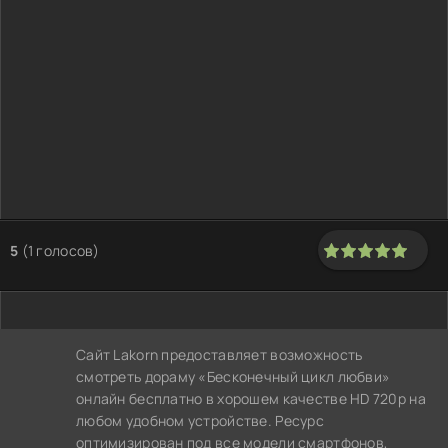
5
(
1
голосов)
100
1
2
3
4
5
Сайт Lakorn предоставляет возможность
смотреть дораму «Бесконечный цикл любви»
онлайн бесплатно в хорошем качестве HD 720p на
любом удобном устройстве. Ресурс
оптимизирован под все модели смартфонов,