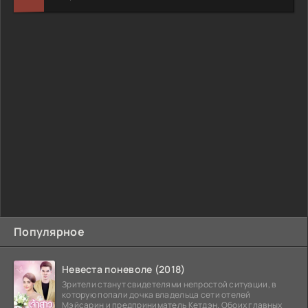
Популярное
Невеста поневоле (2018)
Зрители станут свидетелями непростой ситуации, в
которую попали дочка владельца сети отелей
Мэйсарин и предприниматель Кетдэн. Обоих главных