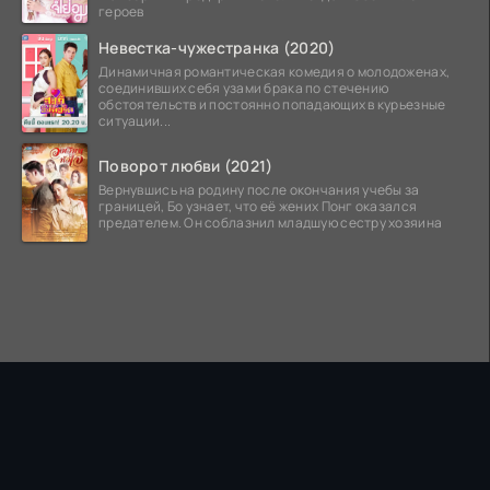
героев
Невестка-чужестранка (2020)
Динамичная романтическая комедия о молодоженах,
соединивших себя узами брака по стечению
обстоятельств и постоянно попадающих в курьезные
ситуации...
Поворот любви (2021)
Вернувшись на родину после окончания учебы за
границей, Бо узнает, что её жених Понг оказался
предателем. Он соблазнил младшую сестру хозяина