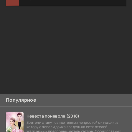
Популярное
Невеста поневоле (2018)
Зрители станут свидетелями непростой ситуации, в
которую попали дочка владельца сети отелей
Мэйсарин и предприниматель Кетдэн. Обоих главных