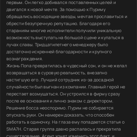
первым. Он легко добивался поставленных целей и
двигался к новой мечте. За помощью к Пуриму
обращались восходящие звезды, мечтая прославиться и
обрести безупречную репутацию. Благодаря его
стараниям многие исполнители получили уникальную
возможность выступать на большой сцене и купаться в
лучах славы. Тридцатилетнего менеджеру было
достаточно искренней благодарности и крупного
вознаграждения.
Жизнь Попа превратилась в чудесный сон, и он не желал
возвращаться в суровую реальность, внезапно
настигшую его. Лучший сотрудник из-за досадной
случайности был выгнан из компании. Главный герой не
перестает возмущаться. Он устроился в фирму сразу
после ее основания и лично знаком с директором.
Решение босса неоспоримо. Пурим не собирается
опускать руки. Он намерен доказать, что способен
работать в одиночку. На глаза ему попадается статья о
SMA7H. Старая группа давно распалась и прекратила
существование. Агент хочет изменить этот факт, и