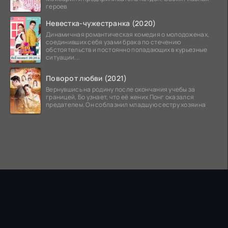
героев
Невестка-чужестранка (2020)
Динамичная романтическая комедия о молодоженах,
соединивших себя узами брака по стечению
обстоятельств и постоянно попадающих в курьезные
ситуации...
Поворот любви (2021)
Вернувшись на родину после окончания учебы за
границей, Бо узнает, что её жених Понг оказался
предателем. Он соблазнил младшую сестру хозяина