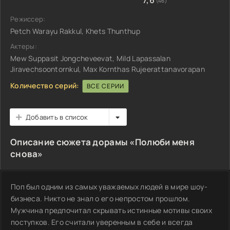
7,6
(46)
Режиссер:
Petch Warayu Rakkul, Khets Thunthup
Актеры:
Mew Suppasit Jongcheveevat, Mild Lapassalan
Jiravechsoontornkul, Max Kornthas Rujeerattanavorapan
Количество серий:
ВСЕ СЕРИИ
Добавить в список
Описание сюжета дорамы «Полюби меня
снова»
Поп был одним из самых уважаемых людей в мире шоу-
бизнеса. Никто не знал о его непростом прошлом.
Мужчина предпочитал скрывать истинные мотивы своих
поступков. Его считали уверенным в себе и всегда