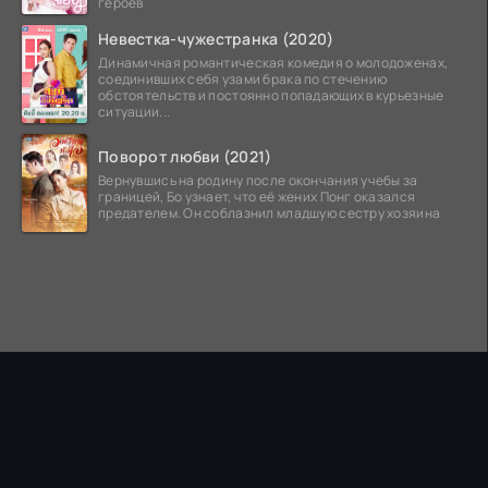
героев
Невестка-чужестранка (2020)
Динамичная романтическая комедия о молодоженах,
соединивших себя узами брака по стечению
обстоятельств и постоянно попадающих в курьезные
ситуации...
Поворот любви (2021)
Вернувшись на родину после окончания учебы за
границей, Бо узнает, что её жених Понг оказался
предателем. Он соблазнил младшую сестру хозяина