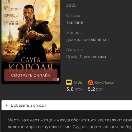
2005
Страна:
Таиланд
Жанры:
драма, приключения
Озвучка:
Проф. Двухголосый
СМОТРЕТЬ ОНЛАЙН
3.6
5.2
(772)
(332)
Добавить в список
Месть за смерть отца и жажда обогатиться заставляют отв
далекое морское путешествие. Судно с португальцем на бо