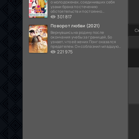
о молодоженах, соединивших себя
узами брака по стечению
обстоятельств и постоянно
попадающих в курьезные ситуации...
301 817
Поворот любви (2021)
С
Вернувшись на родину после
окончания учебы за границей, Бо
узнает, что её жених Понг оказался
предателем. Он соблазнил младшую
сестру хозяина
221 975
100