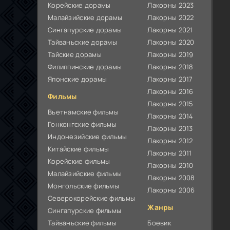
Корейские дорамы
Лакорны 2023
Малайзийские дорамы
Лакорны 2022
Сингапурские дорамы
Лакорны 2021
Тайваньские дорамы
Лакорны 2020
Тайские дорамы
Лакорны 2019
Филиппинские дорамы
Лакорны 2018
Японские дорамы
Лакорны 2017
Лакорны 2016
Фильмы
Лакорны 2015
Вьетнамские фильмы
Лакорны 2014
Гонконгские фильмы
Лакорны 2013
Индонезийские фильмы
Лакорны 2012
Китайские фильмы
Лакорны 2011
Корейские фильмы
Лакорны 2010
Малайзийские фильмы
Лакорны 2008
Монгольские фильмы
Лакорны 2006
Северокорейские фильмы
Жанры
Сингапурские фильмы
Тайваньские фильмы
Боевик