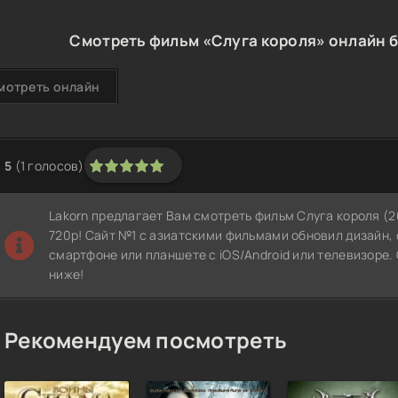
Смотреть фильм «Слуга короля» онлайн б
мотреть онлайн
5
(
1
голосов)
1
2
3
4
5
Lakorn предлагает Вам смотреть фильм Слуга короля (
720p! Сайт №1 с азиатскими фильмами обновил дизайн,
смартфоне или планшете с iOS/Android или телевизоре.
ниже!
Рекомендуем посмотреть