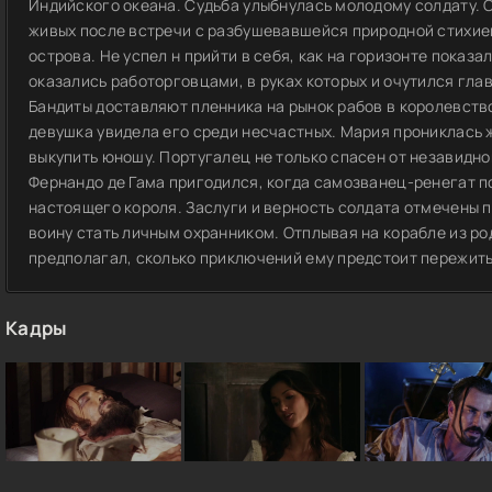
Индийского океана. Судьба улыбнулась молодому солдату. 
живых после встречи с разбушевавшейся природной стихией
острова. Не успел н прийти в себя, как на горизонте пока
оказались работорговцами, в руках которых и очутился гла
Бандиты доставляют пленника на рынок рабов в королевств
девушка увидела его среди несчастных. Мария прониклась 
выкупить юношу. Португалец не только спасен от незавидной
Фернандо де Гама пригодился, когда самозванец-ренегат п
настоящего короля. Заслуги и верность солдата отмечены
воину стать личным охранником. Отплывая на корабле из ро
предполагал, сколько приключений ему предстоит пережить
Кадры