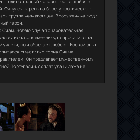
Он – единственный человек, оставшийся в
. Очнулся парень на берегу тропического
залась группа незнакомцев. Вооруженные люди
вный герой.
о Сиам. Волею случая очаровательная
жалостью к соплеменнику, попросила отца
 участи, но и обретает любовь. Боевой опыт
опытался сместить с трона Сиама
 правителем. Он предлагает мужественному
дной Португалии, солдат удачи даже не
.