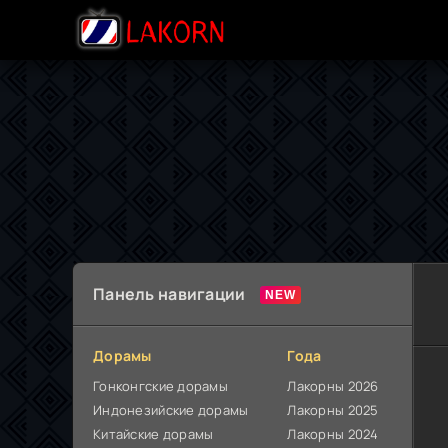
Панель навигации
Дорамы
Года
Гонконгские дорамы
Лакорны 2026
Индонезийские дорамы
Лакорны 2025
Китайские дорамы
Лакорны 2024