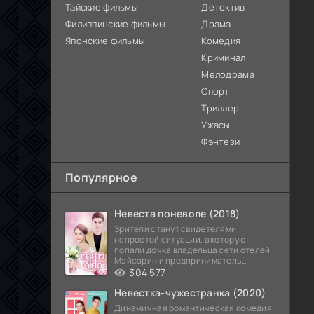
Тайские фильмы
Детектив
Филиппинские фильмы
Драма
Японские фильмы
Комедия
Криминал
Мелодрама
Спорт
Триллер
Ужасы
Фэнтези
Популярное
Невеста поневоле (2018)
Зрители станут свидетелями
непростой ситуации, в которую
попали дочка владельца сети отелей
Мэйсарин и предприниматель
Кетдэн. Обоих главных героев
304 577
Невестка-чужестранка (2020)
Динамичная романтическая комедия