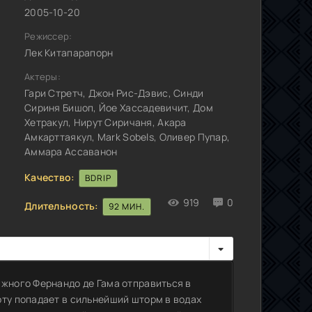
2005-10-20
Режиссер:
Лек Китапарапорн
Актеры:
Гари Стретч, Джон Рис-Дэвис, Синди
Сириня Бишоп, Йое Хассадевичит, Дом
Хетракул, Нирут Сиричаня, Акара
Амкарттаякул, Mark Sobels, Оливер Пупар,
Аммара Ассаванон
Качество:
BDRIP
919
0
Длительность:
92 МИН.
ажного Фернандо де Гама отправиться в
рту попадает в сильнейший шторм в водах