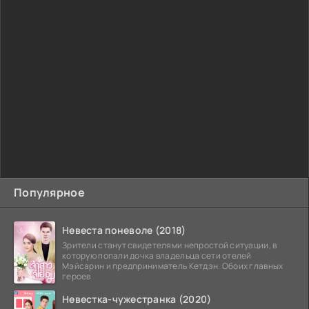
Популярное
Невеста поневоле (2018)
Зрители станут свидетелями непростой ситуации, в
которую попали дочка владельца сети отелей
Мэйсарин и предприниматель Кетдэн. Обоих главных
героев
Невестка-чужестранка (2020)