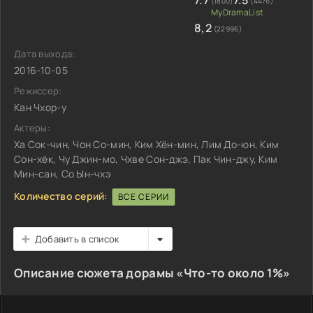
7.7
7.5
(1800)
(4476)
8,2
(22996)
Дата выхода:
2016-10-05
Режиссер:
Кан Чхор-у
Актеры:
Ха Сок-чин, Чон Со-мин, Ким Хён-мин, Лим До-юн, Ким
Сон-хёк, Чу Джин-мо, Чхве Сон-джэ, Пак Чин-джу, Ким
Мин-сан, Со Ын-чхэ
Количество серий:
ВСЕ СЕРИИ
Добавить в список
Описание сюжета дорамы «Что-то около 1%»