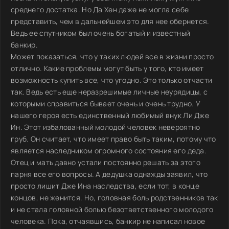
среднего достатка. Но Да Хен даже не могла себе
представить, чем в дальнейшем это для нее обернется.
Ведь ее спутником был очень богатый и известный
банкир.
Может показаться, что у таких людей все в жизни просто
отлично. Какие проблемы могут быть у того, кто имеет
возможность купить все, что угодно. Это только отчасти
так. Ведь есть еще неразрешимые личные неурядицы, с
которыми справиться бывает очень и очень трудно. У
нашего героя есть единственный любимый внук Ли Дже
Ин. Этот избалованный молодой человек невероятно
груб. Он считает, что имеет право быть таким, потому что
является наследником огромного состояния его деда.
Отец и мать давно устали постоянно решать за этого
парня все его вопросы. А дедушка однажды заявил, что
просто лишит Дже Ина наследства, если тот, в конце
концов, не женится. Но, головная боль родственников так
и не стала головной болью безответственного молодого
человека. Пока, отчаявшись, банкир не написал новое