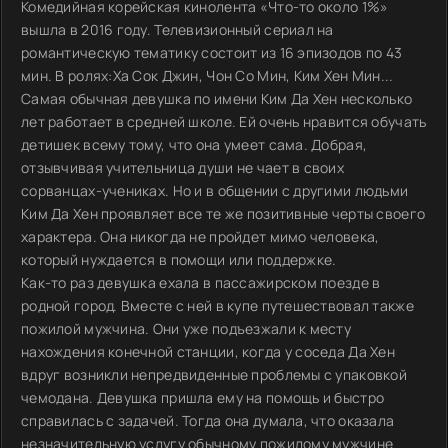
Комедийная корейская кинолента «Что-то около 1%»
вышла в 2016 году. Телевизионный сериал на
романтическую тематику состоит из 16 эпизодов по 43
мин. В ролях:Ха Сок Джин, Чон Со Мин, Ким Хен Мин...
Самая обычная девушка по имени Ким Да Хен несколько
лет работает в средней школе. Ей очень нравится обучать
детишек всему тому, что она умеет сама. Добрая,
отзывчивая учительница души не чает в своих
сорванцах-учениках. Но и в общении с другими людьми
Ким Да Хен проявляет все те же позитивные черты своего
характера. Она никогда не пройдет мимо человека,
который нуждается в помощи или поддержке.
Как-то раз девушка ехала в пассажирском поезде в
родной город. Вместе с ней в купе путешествовал также
пожилой мужчина. Они уже подъезжали к месту
нахождения конечной станции, когда у соседа Да Хен
вдруг возникли непредвиденные проблемы с упаковкой
чемодана. Девушка пришла ему на помощь и быстро
справилась с задачей. Тогда она думала, что оказала
незначительную услугу обычному пожилому мужчине