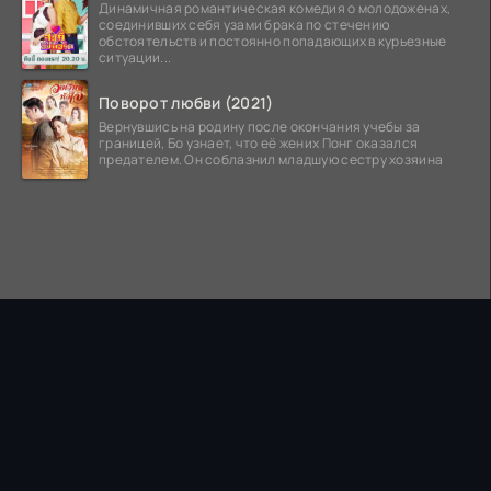
Динамичная романтическая комедия о молодоженах,
соединивших себя узами брака по стечению
обстоятельств и постоянно попадающих в курьезные
ситуации...
Поворот любви (2021)
Вернувшись на родину после окончания учебы за
границей, Бо узнает, что её жених Понг оказался
предателем. Он соблазнил младшую сестру хозяина