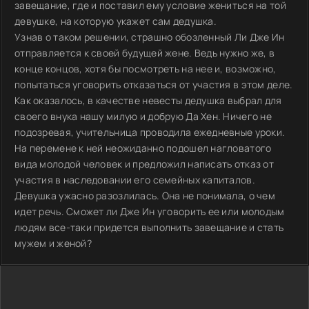
завещание, где и поставил ему условие жениться на той
девушке, на которую укажет сам дедушка.
Узнав о таком решении, страшно обозленный Ли Дже Ин
отправляется к своей будущей жене. Ведь нужно же, в
конце концов, хотя бы посмотреть на нее и, возможно,
попытаться уговорить отказаться от участия в этом деле.
Как оказалось, в качестве невесты дедушка выбрал для
своего внука нашу милую и добрую Да Хен. Ничего не
подозревая, учительница проводила ежедневные уроки.
На перемене к ней неожиданно подошел нагловатого
вида молодой человек и предложил написать отказ от
участия в наследовании его семейных капиталов.
Девушка ужасно разозлилась. Она не понимала, о чем
идет речь. Сможет ли Дже Ин уговорить ее или молодым
людям все-таки придется выполнить завещание и стать
мужем и женой?