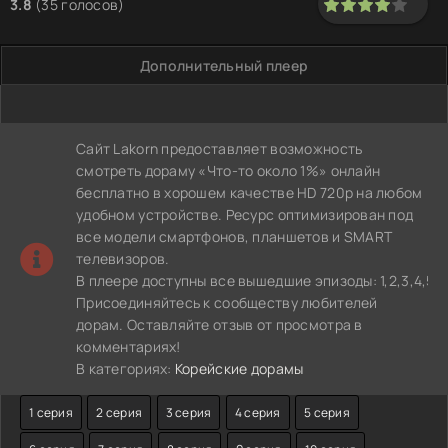
3.8
(
35
голосов)
80
1
2
3
4
5
Дополнительный плеер
Сайт Lakorn предоставляет возможность
смотреть дораму «Что-то около 1%» онлайн
бесплатно в хорошем качестве HD 720p на любом
удобном устройстве. Ресурс оптимизирован под
все модели смартфонов, планшетов и SMART
телевизоров.
В плеере доступны все вышедшие эпизоды: 1,2,3,4,5,6,7,8
Присоединяйтесь к сообществу любителей
дорам. Оставляйте отзыв от просмотра в
комментариях!
В категориях:
Корейские дорамы
1 серия
2 серия
3 серия
4 серия
5 серия