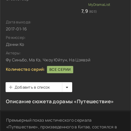
7,9
(823)
Дата выхода:
2017-01-16
Режиссер:
Дэнни Ко
Актеры:
Фу Синьбо, Ма Кэ, Чжоу Юйтун, На Цзявэй
Количество серий:
ВСЕ СЕРИИ
Добавить в список
Описание сюжета дорамы «Путешествие»
Премьерный показ мистического сериала
«Путешествие», произведенного в Китае, состоялся в