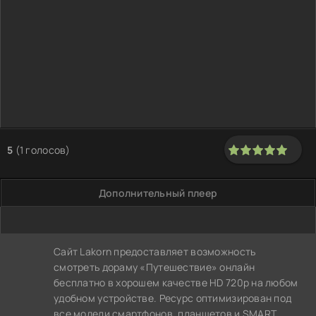
5
(
1
голосов)
100
1
2
3
4
5
Дополнительный плеер
Сайт Lakorn предоставляет возможность
смотреть дораму «Путешествие» онлайн
бесплатно в хорошем качестве HD 720p на любом
удобном устройстве. Ресурс оптимизирован под
все модели смартфонов, планшетов и SMART