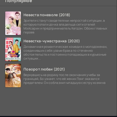
Популярное
Невеста поневоле (2018)
Зрители станут свидетелями непростой ситуации, в
которую попали дочка владельца сети отелей
Мэйсарин и предприниматель Кетдэн. Обоих главных
героев
Невестка-чужестранка (2020)
Динамичная романтическая комедия о молодоженах,
соединивших себя узами брака по стечению
обстоятельств и постоянно попадающих в курьезные
ситуации...
Поворот любви (2021)
Вернувшись на родину после окончания учебы за
границей, Бо узнает, что её жених Понг оказался
предателем. Он соблазнил младшую сестру хозяина