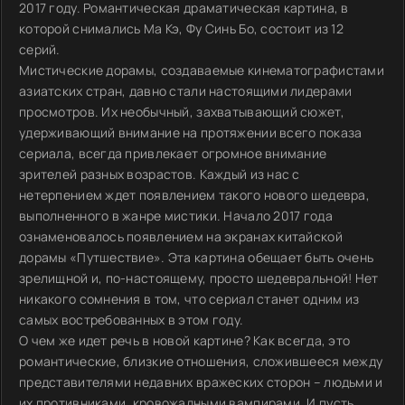
2017 году. Романтическая драматическая картина, в
которой снимались Ма Кэ, Фу Синь Бо, состоит из 12
серий.
Мистические дорамы, создаваемые кинематографистами
азиатских стран, давно стали настоящими лидерами
просмотров. Их необычный, захватывающий сюжет,
удерживающий внимание на протяжении всего показа
сериала, всегда привлекает огромное внимание
зрителей разных возрастов. Каждый из нас с
нетерпением ждет появлением такого нового шедевра,
выполненного в жанре мистики. Начало 2017 года
ознаменовалось появлением на экранах китайской
дорамы «Путшествие». Эта картина обещает быть очень
зрелищной и, по-настоящему, просто шедевральной! Нет
никакого сомнения в том, что сериал станет одним из
самых востребованных в этом году.
О чем же идет речь в новой картине? Как всегда, это
романтические, близкие отношения, сложившееся между
представителями недавних вражеских сторон – людьми и
их противниками, кровожадными вампирами. И пусть