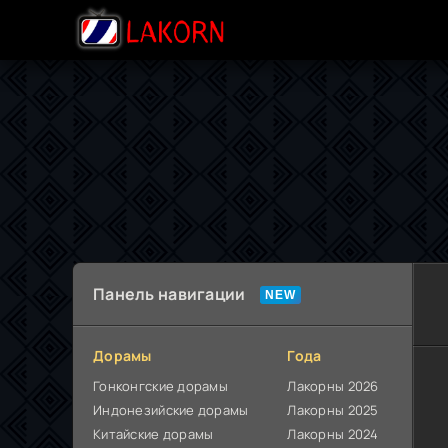
Панель навигации
Дорамы
Года
Гонконгские дорамы
Лакорны 2026
Индонезийские дорамы
Лакорны 2025
Китайские дорамы
Лакорны 2024