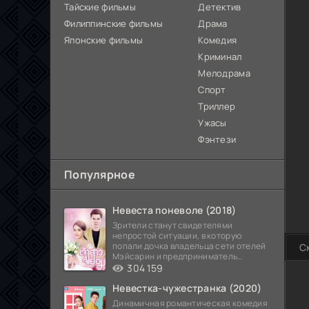
Тайские фильмы
Детектив
Филиппинские фильмы
Драма
Японские фильмы
Комедия
Криминал
Мелодрама
Спорт
Триллер
Ужасы
Фэнтези
Популярное
Невеста поневоле (2018)
Зрители станут свидетелями
непростой ситуации, в которую
попали дочка владельца сети отелей
С
Мэйсарин и предприниматель
Кетдэн. Обоих главных героев
304 159
Невестка-чужестранка (2020)
Динамичная романтическая комедия