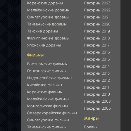
Корейские дорамы
Лакорны 2023
Малайзийские дорамы
Лакорны 2022
Сингапурские дорамы
Лакорны 2021
Тайваньские дорамы
Лакорны 2020
Тайские дорамы
Лакорны 2019
Филиппинские дорамы
Лакорны 2018
Японские дорамы
Лакорны 2017
Лакорны 2016
Фильмы
Лакорны 2015
Вьетнамские фильмы
Лакорны 2014
Гонконгские фильмы
Лакорны 2013
Индонезийские фильмы
Лакорны 2012
Китайские фильмы
Лакорны 2011
Корейские фильмы
Лакорны 2010
Малайзийские фильмы
Лакорны 2008
Монгольские фильмы
Лакорны 2006
Северокорейские фильмы
Жанры
Сингапурские фильмы
Тайваньские фильмы
Боевик