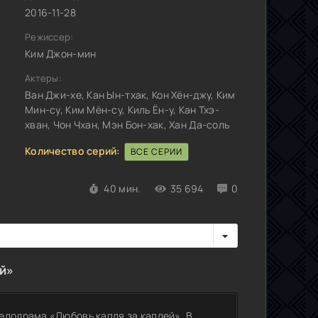
2016-11-28
Режиссер:
Ким Джон-мин
Актеры:
Ван Джи-хе, Кан Ын-тхак, Кон Хён-джу, Ким
Мин-су, Ким Мён-су, Киль Ён-у, Кан Тхэ-
хван, Чон Чхан, Мэн Бон-хак, Хан Да-соль
Количество серий:
ВСЕ СЕРИИ
40 мин.
35 694
0
й»
елодрама «Любовь капля за каплей». В