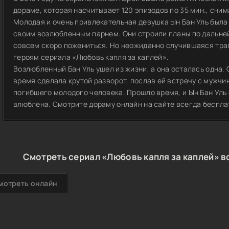
дораме, которая насчитывает 120 эпизодов по 35 мин., сним
Молодая и очень привлекательная девушка Ын Бан Уль была
своим возлюбленным парнем. Они строили планы по дальне
совсем скоро пожениться. Но неожиданно случившаяся траг
героям сериала «Любовь капля за каплей».
Возлюбленный Бан Уль ушел из жизни, а она осталась одна.
время сделала крутой разворот, послав ей встречу с мужчи
погибшего молодого человека. Прошло время, и Ын Бан Уль 
влюблена. Смотрите дораму онлайн на сайте всегда беспла
Смотреть сериал «Любовь капля за каплей» в
мотреть онлайн