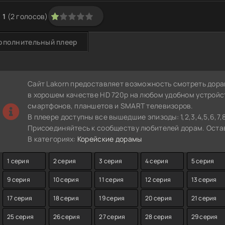
1
(
2
голосов)
1
2
3
4
5
ополнительный плеер
Сайт Lakorn предоставляет возможность смотреть дора
в хорошем качестве HD 720p на любом удобном устройс
смартфонов, планшетов и SMART телевизоров.
В плеере доступны все вышедшие эпизоды: 1,2,3,4,5,6,7,8,9,1
Присоединяйтесь к сообществу любителей дорам. Остав
В категориях:
Корейские дорамы
1 серия
2 серия
3 серия
4 серия
5 серия
9 серия
10 серия
11 серия
12 серия
13 серия
17 серия
18 серия
19 серия
20 серия
21 серия
25 серия
26 серия
27 серия
28 серия
29 серия