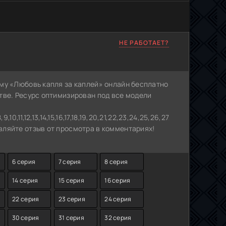
НЕ РАБОТАЕТ?
му «Любовь капля за каплей» онлайн бесплатно
тве. Ресурс оптимизирован под все модели
0,11,12,13,14,15,16,17,18,19,20,21,22,23,24,25,26,27,28,29,30,31,32,
ляйте отзыв от просмотра в комментариях!
6 серия
7 серия
8 серия
14 серия
15 серия
16 серия
22 серия
23 серия
24 серия
30 серия
31 серия
32 серия