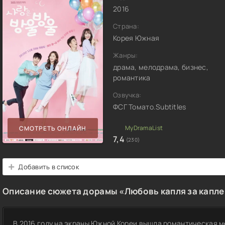
2016
Страна:
Корея Южная
Жанры:
драма, мелодрама, бизнес,
романтика
Озвучка:
ФСГ Томато.Subtitles
СМОТРЕТЬ ОНЛАЙН
7,4
(230)
Добавить в список
Описание сюжета дорамы «Любовь капля за капле
В 2016 году на экраны Южной Кореи вышла романтическая м