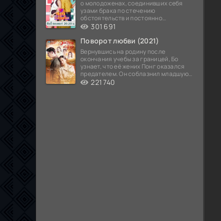
о молодоженах, соединивших себя
узами брака по стечению
обстоятельств и постоянно
попадающих в курьезные ситуации...
301 691
Поворот любви (2021)
Вернувшись на родину после
окончания учебы за границей, Бо
узнает, что её жених Понг оказался
предателем. Он соблазнил младшую
сестру хозяина
221 740