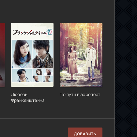
й
Любовь
По пути в аэропорт
Франкенштейна
ДОБАВИТЬ