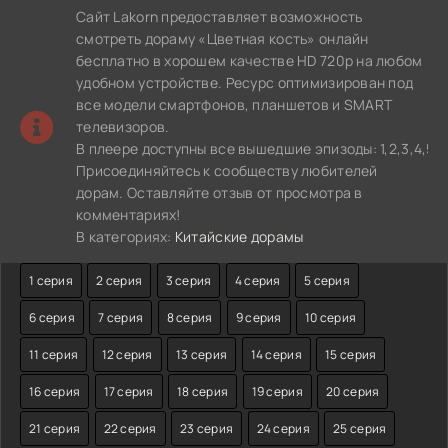
Сайт Lakorn предоставляет возможность
смотреть дораму «Цветная кость» онлайн
бесплатно в хорошем качестве HD 720p на любом
удобном устройстве. Ресурс оптимизирован под
все модели смартфонов, планшетов и SMART
телевизоров.
В плеере доступны все вышедшие эпизоды: 1,2,3,4,5,6,7,8
Присоединяйтесь к сообществу любителей
дорам. Оставляйте отзыв от просмотра в
комментариях!
В категориях:
Китайские дорамы
1 серия
2 серия
3 серия
4 серия
5 серия
6 серия
7 серия
8 серия
9 серия
10 серия
11 серия
12 серия
13 серия
14 серия
15 серия
16 серия
17 серия
18 серия
19 серия
20 серия
21 серия
22 серия
23 серия
24 серия
25 серия