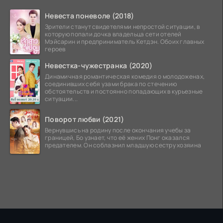
Невеста поневоле (2018)
Зрители станут свидетелями непростой ситуации, в
которую попали дочка владельца сети отелей
Мэйсарин и предприниматель Кетдэн. Обоих главных
героев
Невестка-чужестранка (2020)
Динамичная романтическая комедия о молодоженах,
соединивших себя узами брака по стечению
обстоятельств и постоянно попадающих в курьезные
ситуации...
Поворот любви (2021)
Вернувшись на родину после окончания учебы за
границей, Бо узнает, что её жених Понг оказался
предателем. Он соблазнил младшую сестру хозяина