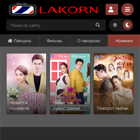
Лакорны
Фильмы
О лакорнах
Новинки
Невеста
Невестка-
поневоле
чужестранка
Поворот любви