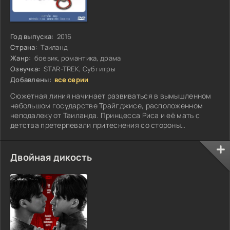
Год выпуска:
2016
Страна:
Таиланд
Жанр:
боевик, романтика, драма
Озвучка:
STAR-TREK, Субтитры
Добавлены:
все серии
Сюжетная линия начинает развиваться в вымышленном
небольшом государстве Трайгджисе, расположенном
неподалеку от Таиланда. Принцесса Риса и её мать с
детства претерпевали притеснения со стороны
влиятельного семейства Бурапакиат, владеющего
крупным ювелирным бизнесом...
Двойная дикость