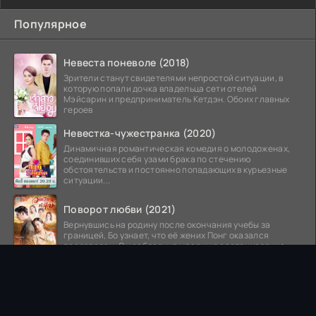
Популярное
Невеста поневоле (2018)
Зрители станут свидетелями непростой ситуации, в
которую попали дочка владельца сети отелей
Мэйсарин и предприниматель Кетдэн. Обоих главных
героев
Невестка-чужестранка (2020)
Динамичная романтическая комедия о молодоженах,
соединивших себя узами брака по стечению
обстоятельств и постоянно попадающих в курьезные
ситуации...
Поворот любви (2021)
Вернувшись на родину после окончания учебы за
границей, Бо узнает, что её жених Понг оказался
предателем. Он соблазнил младшую сестру хозяина