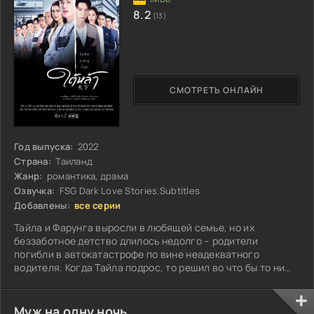
8.2
(13)
СМОТРЕТЬ ОНЛАЙН
Год выпуска:
2022
Страна:
Таиланд
Жанр:
романтика, драма
Озвучка:
FSG Dark Love Stories.Subtitles
Добавлены:
все серии
Тайла и Фарунга выросли в любящей семье, но их
беззаботное детство длилось недолго – родители
погибли в автокатастрофе по вине неадекватного
водителя. Когда Тайла подрос, то решил во что бы то ни
стало отомстить виновнику гибели отца с матерью...
Муж на одну ночь