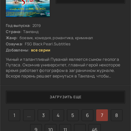
Год выпуска:
2019
Страна:
Таиланд
Жанр:
боевик, комедия, романтика, криминал
Озвучка:
FSG Black Pearl.Subtitles
Добавлены:
все серии
Умный и талантливый Пуванай является сыном геолога
Путаса. Окончив университет, главный герой некоторое
время работает фотографом в заграничном журнале.
Вскоре парень решает вернуться в Таиланд, чтобы
отдохнуть и набраться сил...
ЗАГРУЗИТЬ ЕЩЕ
1
...
3
4
5
6
7
8
9
10
11
...
46