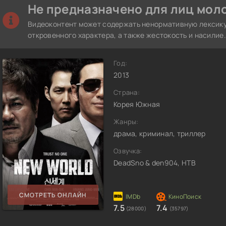
Не предназначено для лиц моло
Видеоконтент может содержать ненормативную лексику
откровенного характера, а также жестокость и насилие.
Год:
2013
Страна:
Корея Южная
Жанры:
драма, криминал, триллер
Озвучка:
DeadSno & den904, НТВ
СМОТРЕТЬ ОНЛАЙН
7.5
7.4
(28000)
(35797)