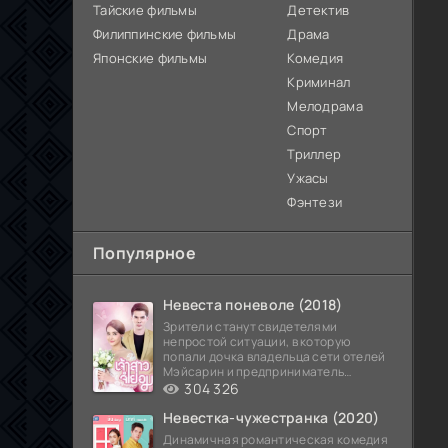
Тайские фильмы
Детектив
Филиппинские фильмы
Драма
Японские фильмы
Комедия
Криминал
Мелодрама
Спорт
Триллер
Ужасы
Фэнтези
Популярное
Невеста поневоле (2018)
Зрители станут свидетелями
непростой ситуации, в которую
попали дочка владельца сети отелей
Мэйсарин и предприниматель
Кетдэн. Обоих главных героев
304 326
Невестка-чужестранка (2020)
Динамичная романтическая комедия