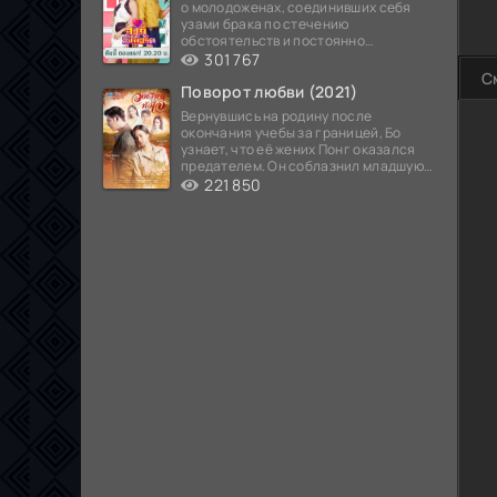
о молодоженах, соединивших себя
узами брака по стечению
обстоятельств и постоянно
попадающих в курьезные ситуации...
301 767
С
Поворот любви (2021)
Вернувшись на родину после
окончания учебы за границей, Бо
узнает, что её жених Понг оказался
предателем. Он соблазнил младшую
сестру хозяина
221 850