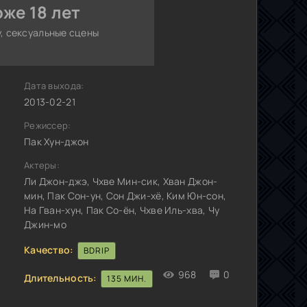
же 18 лет
, сексуальные сцены
Дата выхода:
2013-02-21
Режиссер:
Пак Хун-джон
Актеры:
Ли Джон-джэ, Чхве Мин-сик, Хван Джон-
мин, Пак Сон-ун, Сон Джи-хё, Ким Юн-сон,
На Гван-хун, Пак Со-ён, Чхве Иль-хва, Чу
Джин-мо
Качество:
BDRIP
968
0
Длительность:
135 МИН.