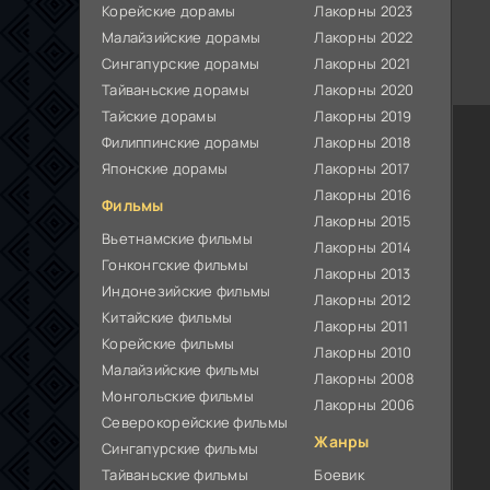
Корейские дорамы
Лакорны 2023
Малайзийские дорамы
Лакорны 2022
Сингапурские дорамы
Лакорны 2021
Тайваньские дорамы
Лакорны 2020
Тайские дорамы
Лакорны 2019
Филиппинские дорамы
Лакорны 2018
Японские дорамы
Лакорны 2017
Лакорны 2016
Фильмы
Лакорны 2015
Вьетнамские фильмы
Лакорны 2014
Гонконгские фильмы
Лакорны 2013
Индонезийские фильмы
Лакорны 2012
Китайские фильмы
Лакорны 2011
Корейские фильмы
Лакорны 2010
Малайзийские фильмы
Лакорны 2008
Монгольские фильмы
Лакорны 2006
Северокорейские фильмы
Жанры
Сингапурские фильмы
Тайваньские фильмы
Боевик