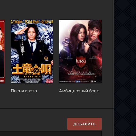
Песня крота
Амбициозный босс
ДОБАВИТЬ