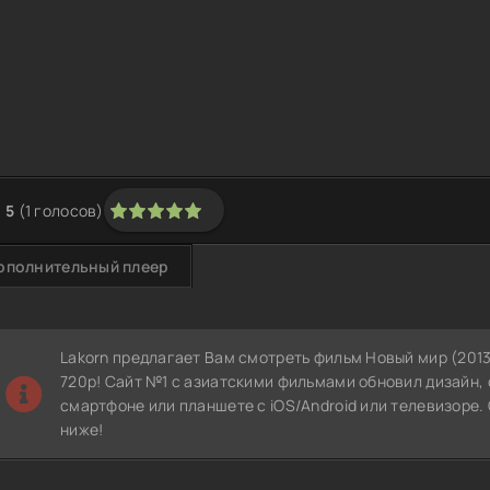
5
(
1
голосов)
1
2
3
4
5
ополнительный плеер
Lakorn предлагает Вам смотреть фильм Новый мир (201
720p! Сайт №1 с азиатскими фильмами обновил дизайн,
смартфоне или планшете с iOS/Android или телевизоре.
ниже!