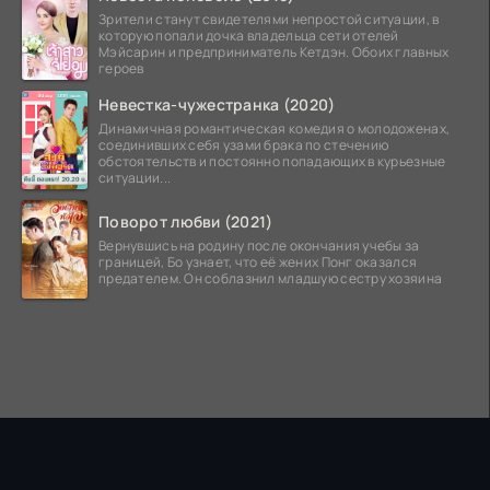
Зрители станут свидетелями непростой ситуации, в
которую попали дочка владельца сети отелей
Мэйсарин и предприниматель Кетдэн. Обоих главных
героев
Невестка-чужестранка (2020)
Динамичная романтическая комедия о молодоженах,
соединивших себя узами брака по стечению
обстоятельств и постоянно попадающих в курьезные
ситуации...
Поворот любви (2021)
Вернувшись на родину после окончания учебы за
границей, Бо узнает, что её жених Понг оказался
предателем. Он соблазнил младшую сестру хозяина