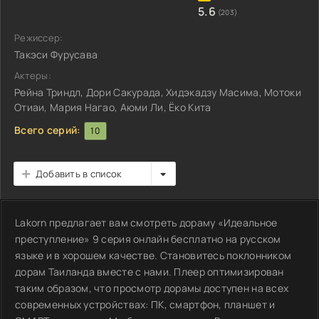
5.6
(203)
Режиссер:
Такэси Фурусава
Актеры:
Рейна Триндл, Дори Сакурада, Хидэкадзу Масима, Мотоки
Отиаи, Мария Нагао, Аюми Ли, Ёко Кита
Всего серий:
10
Добавить в список
Lakorn предлагает вам смотреть дораму «Идеальное
преступление» 9 серия онлайн бесплатно на русском
языке и в хорошем качестве. Становитесь поклонником
дорам Таиланда вместе с нами. Плеер оптимизирован
таким образом, что просмотр дорамы доступен на всех
современных устройствах: ПК, смартфон, планшет и