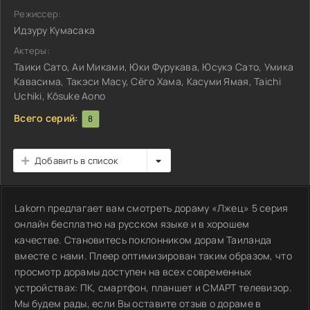
Режиссер:
Идзуру Кумасака
Актеры:
Таики Сато, Аи Миками, Юки Фурукава, Юсукэ Сато, Умика
Кавасима, Такэси Масу, Сёго Хама, Касуми Ямая, Taichi
Uchiki, Kôsuke Aono
Всего серий:
8
Добавить в список
Lakorn предлагает вам смотреть дораму «Лжец» 5 серия
онлайн бесплатно на русском языке и в хорошем
качестве. Становитесь поклонником дорам Таиланда
вместе с нами. Плеер оптимизирован таким образом, что
просмотр дорамы доступен на всех современных
устройствах: ПК, смартфон, планшет и СМАРТ телевизор.
Мы будем рады, если Вы оставите отзыв о дораме в