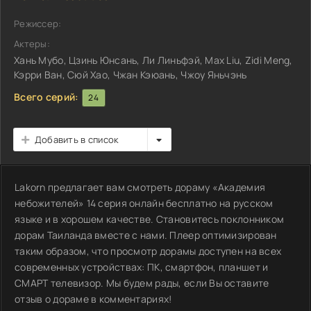
Режиссер:
Актеры:
Хань Мубо, Цзинь Юнсань, Ли Линьфэй, Max Liu, Zidi Meng,
Кэрри Ван, Сюй Хао, Чжан Кэюань, Чжоу Яньчэнь
Всего серий:
24
Добавить в список
Lakorn предлагает вам смотреть дораму «Академия
небожителей» 14 серия онлайн бесплатно на русском
языке и в хорошем качестве. Становитесь поклонником
дорам Таиланда вместе с нами. Плеер оптимизирован
таким образом, что просмотр дорамы доступен на всех
современных устройствах: ПК, смартфон, планшет и
СМАРТ телевизор. Мы будем рады, если Вы оставите
отзыв о дораме в комментариях!