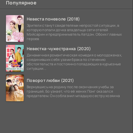
Популярное
Невеста поневоле (2018)
Зрители станут свидетелями непростой ситуации, в
которую попали дочка владельца сети отелей
Мэйсарин и предприниматель Кетдэн. Обоих главных
героев
Невестка-чужестранка (2020)
Динамичная романтическая комедия о молодоженах,
соединивших себя узами брака по стечению
обстоятельств и постоянно попадающих в курьезные
ситуации...
Поворот любви (2021)
Вернувшись на родину после окончания учебы за
границей, Бо узнает, что её жених Понг оказался
предателем. Он соблазнил младшую сестру хозяина