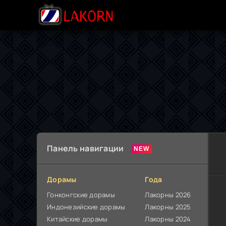
Панель навигации
Дорамы
Года
Гонконгские дорамы
Лакорны 2026
Индонезийские дорамы
Лакорны 2025
Китайские дорамы
Лакорны 2024