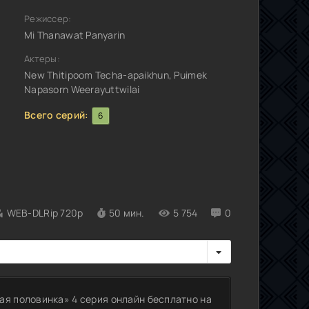
Режиссер:
Mi Thanawat Panyarin
Актеры:
New Thitipoom Techa-apaikhun, Puimek
Napasorn Weerayuttwilai
Всего серий:
6
WEB-DLRip 720p
50 мин.
5 754
0
ая половинка» 4 серия онлайн бесплатно на