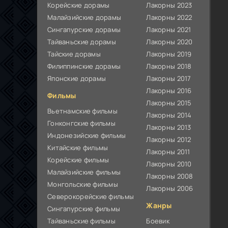
Корейские дорамы
Лакорны 2023
Малайзийские дорамы
Лакорны 2022
Сингапурские дорамы
Лакорны 2021
Тайваньские дорамы
Лакорны 2020
Тайские дорамы
Лакорны 2019
Филиппинские дорамы
Лакорны 2018
Японские дорамы
Лакорны 2017
Лакорны 2016
Фильмы
Лакорны 2015
Вьетнамские фильмы
Лакорны 2014
Гонконгские фильмы
Лакорны 2013
Индонезийские фильмы
Лакорны 2012
Китайские фильмы
Лакорны 2011
Корейские фильмы
Лакорны 2010
Малайзийские фильмы
Лакорны 2008
Монгольские фильмы
Лакорны 2006
Северокорейские фильмы
Жанры
Сингапурские фильмы
Тайваньские фильмы
Боевик