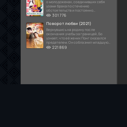
о молодоженах, соединивших себя
узами брака по стечению
обстоятельств и постоянно
попадающих в курьезные ситуации...
301 776
Поворот любви (2021)
Вернувшись на родину после
окончания учебы за границей, Бо
узнает, что её жених Понг оказался
предателем. Он соблазнил младшую
сестру хозяина
221 869