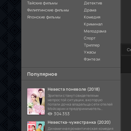
Тайские фильмы
Детектив
Филиппинские фильмы
Драма
Японские фильмы
Комедия
Криминал
Мелодрама
Спорт
Триллер
С
Ужасы
Фэнтези
0
1
2
3
4
5
Популярное
Невеста поневоле (2018)
Зрители станут свидетелями
непростой ситуации, в которую
попали дочка владельца сети отелей
Мэйсарин и предприниматель
Кетдэн. Обоих главных героев
304 353
Невестка-чужестранка (2020)
Динамичная романтическая комедия