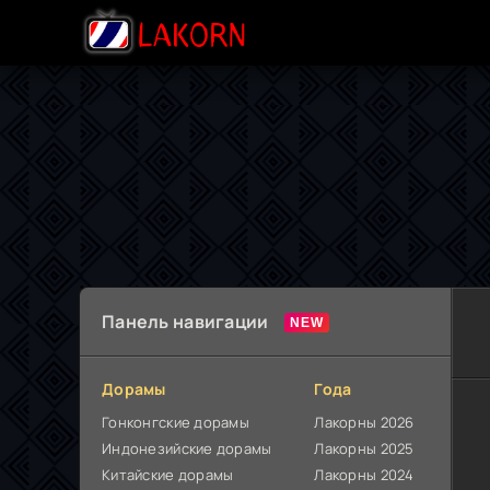
Панель навигации
Дорамы
Года
Гонконгские дорамы
Лакорны 2026
Индонезийские дорамы
Лакорны 2025
Китайские дорамы
Лакорны 2024