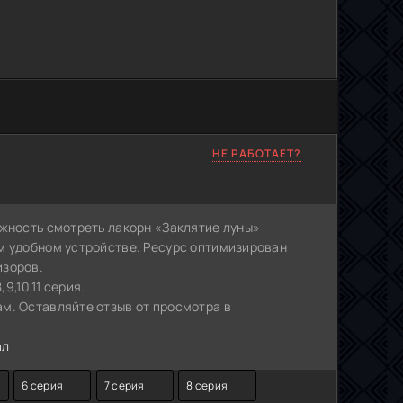
НЕ РАБОТАЕТ?
ожность смотреть лакорн «Заклятие луны»
м удобном устройстве. Ресурс оптимизирован
изоров.
9,10,11 серия.
м. Оставляйте отзыв от просмотра в
ал
6 серия
7 серия
8 серия