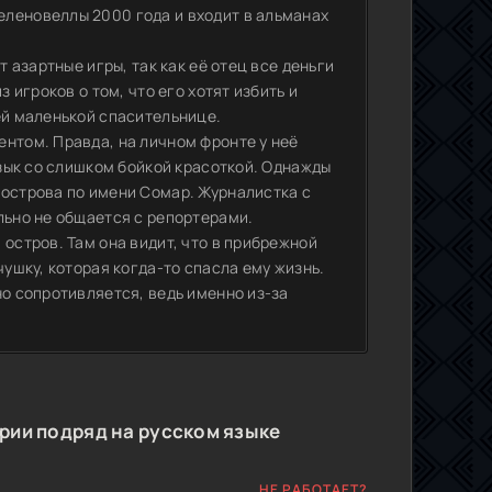
еленовеллы 2000 года и входит в альманах
т азартные игры, так как её отец все деньги
 игроков о том, что его хотят избить и
ей маленькой спасительнице.
ентом. Правда, на личном фронте у неё
язык со слишком бойкой красоткой. Однажды
 острова по имени Сомар. Журналистка с
льно не общается с репортерами.
 остров. Там она видит, что в прибрежной
чушку, которая когда-то спасла ему жизнь.
но сопротивляется, ведь именно из-за
рии подряд на русском языке
НЕ РАБОТАЕТ?