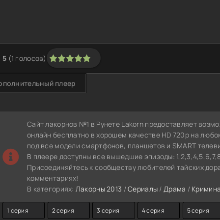
5
(
1
голосов)
1
2
3
4
5
ополнительный плеер
Сайт лакорнов №1 в Рунете Lakorn предоставляет возм
онлайн бесплатно в хорошем качестве HD 720p на любо
под все модели смартфонов, планшетов и SMART телев
В плеере доступны все вышедшие эпизоды: 1,2,3,4,5,6,7,8,
Присоединяйтесь к сообществу любителей тайских дора
комментариях!
В категориях:
Лакорны 2013
/
Сериалы
/
Драма
/
Кримин
1 серия
2 серия
3 серия
4 серия
5 серия