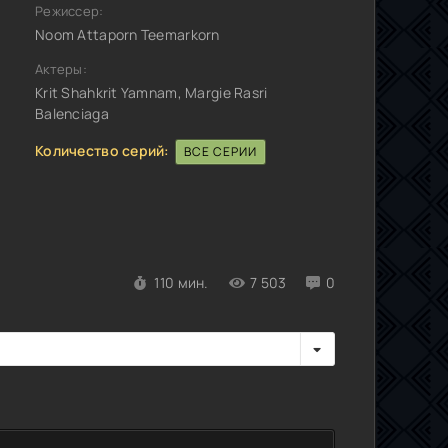
Режиссер:
Noom Attaporn Teemarkorn
Актеры:
Krit Shahkrit Yamnam, Margie Rasri
Balenciaga
Количество серий:
ВСЕ СЕРИИ
110 мин.
7 503
0