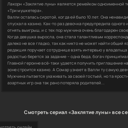
Лакорн «Заклятие луны» является ремейком одноименной т
«Три мушкетера».
Валли осталась сиротой, когда ей было 10 лет. Она ненавиди
спускал в казино. Как-то раз девочка предупредила одного из
отнять выигрыш, и с тех пор мужчина очень благодарен сво
Когда девушка выросла, она стала талантливым корреспонд
далеко не все гладко, так как никто не может найти общий 
редакция поручает сотруднице взять интервью у владельца
радостью берется за задание – одна беда, богач принципиа
Главной героине всё-таки удается получить приглашение на
зоне строится казино. А Сомар узнает в Валли ту самую дев
Мужчина пытается ухаживать за своей гостьей, но та ярост
азартных игр она так рано потеряла родителей...
Смотреть сериал «Заклятие луны» все се
мотреть онлайн