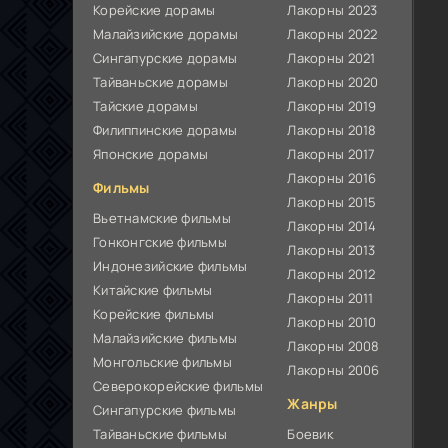
Корейские дорамы
Лакорны 2023
Малайзийские дорамы
Лакорны 2022
Сингапурские дорамы
Лакорны 2021
Тайваньские дорамы
Лакорны 2020
Тайские дорамы
Лакорны 2019
Филиппинские дорамы
Лакорны 2018
Японские дорамы
Лакорны 2017
Лакорны 2016
Фильмы
Лакорны 2015
Вьетнамские фильмы
Лакорны 2014
Гонконгские фильмы
Лакорны 2013
Индонезийские фильмы
Лакорны 2012
Китайские фильмы
Лакорны 2011
Корейские фильмы
Лакорны 2010
Малайзийские фильмы
Лакорны 2008
Монгольские фильмы
Лакорны 2006
Северокорейские фильмы
Жанры
Сингапурские фильмы
Тайваньские фильмы
Боевик