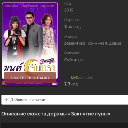
Год:
2013
Страна:
Таиланд
Жанры:
романтика, криминал, драма
Озвучка:
Субтитры
СМОТРЕТЬ ОНЛАЙН
7.7
(212)
Добавить в список
Описание сюжета дорамы «Заклятие луны»