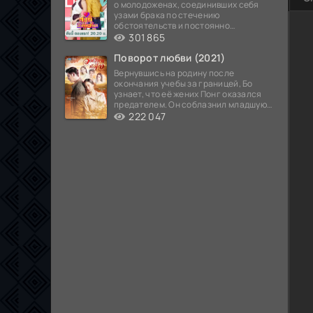
о молодоженах, соединивших себя
узами брака по стечению
обстоятельств и постоянно
попадающих в курьезные ситуации...
301 865
Поворот любви (2021)
Вернувшись на родину после
окончания учебы за границей, Бо
узнает, что её жених Понг оказался
предателем. Он соблазнил младшую
сестру хозяина
222 047