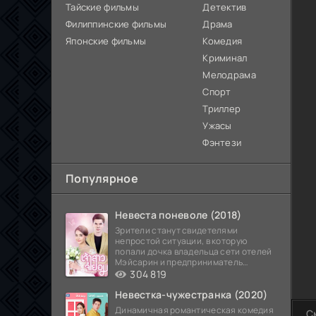
Тайские фильмы
Детектив
Филиппинские фильмы
Драма
Японские фильмы
Комедия
Криминал
Мелодрама
Спорт
Триллер
Ужасы
Фэнтези
Популярное
Невеста поневоле (2018)
Зрители станут свидетелями
непростой ситуации, в которую
попали дочка владельца сети отелей
Мэйсарин и предприниматель
Кетдэн. Обоих главных героев
304 819
Невестка-чужестранка (2020)
Динамичная романтическая комедия
С