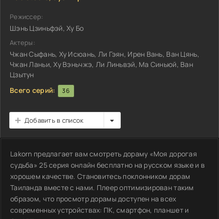
Режиссер:
Шэнь Цзиньфэй, Ху Бо
Актеры:
Чжан Сыфань, Ху Исюань, Ли Гэян, Ирен Вань, Ван Цянь,
Чжан Ланьи, Ху Вэньчжэ, Ли Линьвэй, Ма Синьюй, Ван
Цзытун
Всего серий:
36
Добавить в список
Lakorn предлагает вам смотреть дораму «Моя дорогая
судьба» 25 серия онлайн бесплатно на русском языке и в
хорошем качестве. Становитесь поклонником дорам
Таиланда вместе с нами. Плеер оптимизирован таким
образом, что просмотр дорамы доступен на всех
современных устройствах: ПК, смартфон, планшет и