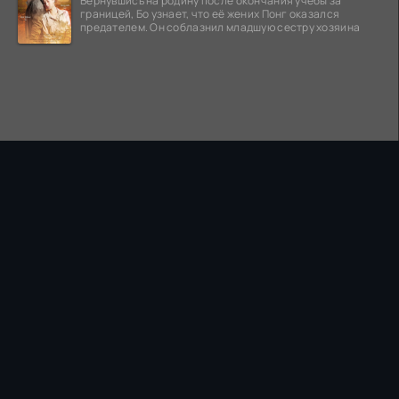
Вернувшись на родину после окончания учебы за
границей, Бо узнает, что её жених Понг оказался
предателем. Он соблазнил младшую сестру хозяина
ПРАВООБЛАДАТЕЛЯМ