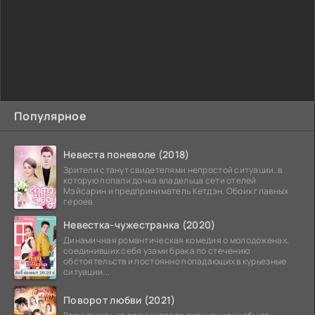
Популярное
Невеста поневоле (2018)
Зрители станут свидетелями непростой ситуации, в
которую попали дочка владельца сети отелей
Мэйсарин и предприниматель Кетдэн. Обоих главных
героев
Невестка-чужестранка (2020)
Динамичная романтическая комедия о молодоженах,
соединивших себя узами брака по стечению
обстоятельств и постоянно попадающих в курьезные
ситуации...
Поворот любви (2021)