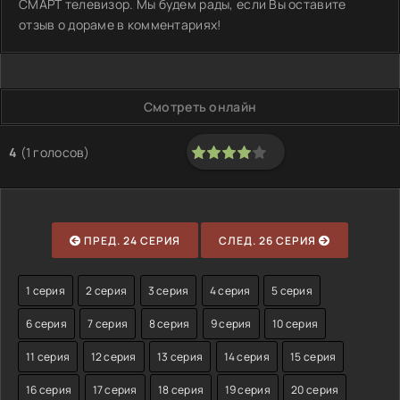
СМАРТ телевизор. Мы будем рады, если Вы оставите
отзыв о дораме в комментариях!
Смотреть онлайн
4
(
1
голосов)
80
1
2
3
4
5
ПРЕД. 24 СЕРИЯ
СЛЕД. 26 СЕРИЯ
1 серия
2 серия
3 серия
4 серия
5 серия
6 серия
7 серия
8 серия
9 серия
10 серия
11 серия
12 серия
13 серия
14 серия
15 серия
16 серия
17 серия
18 серия
19 серия
20 серия