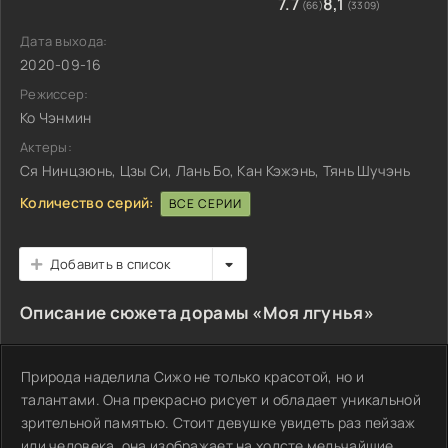
7.7
8,1
(66)
(3309)
Дата выхода:
2020-09-16
Режиссер:
Ко Чэнмин
Актеры:
Ся Нинцзюнь, Цзы Си, Лань Бо, Кан Кэжэнь, Тянь Шучэнь
Количество серий:
ВСЕ СЕРИИ
Добавить в список
Описание сюжета дорамы «Моя лгунья»
Природа наделила Сижо не только красотой, но и
талантами. Она прекрасно рисует и обладает уникальной
зрительной памятью. Стоит девушке увидеть раз пейзаж
или человека, она изображает на холсте мельчайшие