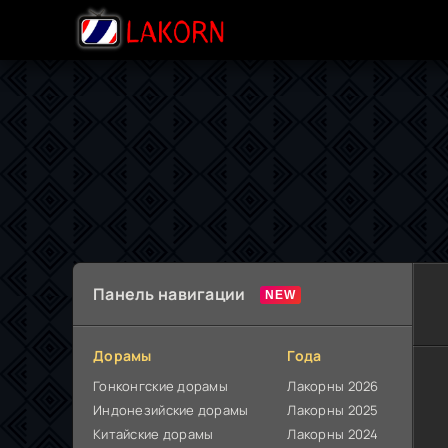
Панель навигации
Дорамы
Года
Гонконгские дорамы
Лакорны 2026
Индонезийские дорамы
Лакорны 2025
Китайские дорамы
Лакорны 2024