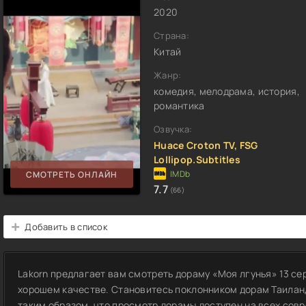
2020
Страна:
Китай
Жанр:
комедия, мелодрама, история,
романтика
Озвучка:
Huace Croton TV, FSG
Lollipop.Subtitles
СМОТРЕТЬ ОНЛАЙН
7.7
(66)
Добавить в список
Lakorn предлагает вам смотреть дораму «Моя лгунья» 13 се
хорошем качестве. Становитесь поклонником дорам Таилан
таким образом, что просмотр дорамы доступен на всех совр