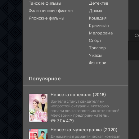
Тайские фильмы
Детектив
Филиппинские фильмы
Драма
Японские фильмы
Комедия
Криминал
Мелодрама
С
Спорт
Триллер
100
Ужасы
Фэнтези
Популярное
Невеста поневоле (2018)
Зрители станут свидетелями
непростой ситуации, в которую
попали дочка владельца сети отелей
Мэйсарин и предприниматель
Кетдэн. Обоих главных героев
304 479
Невестка-чужестранка (2020)
Динамичная романтическая комедия