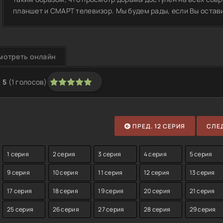
планшет и СМАРТ телевизор. Мы будем рады, если Вы остав
мотреть онлайн
5
(
1
голосов)
1
2
3
4
5
ПРЕД. 12 СЕРИЯ
СЛЕД
1 серия
2 серия
3 серия
4 серия
5 серия
9 серия
10 серия
11 серия
12 серия
13 серия
17 серия
18 серия
19 серия
20 серия
21 серия
25 серия
26 серия
27 серия
28 серия
29 серия