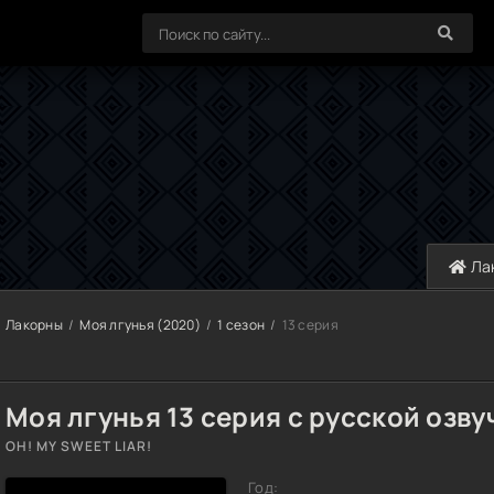
Ла
Лакорны
Моя лгунья (2020)
1 сезон
13 серия
Моя лгунья 13 серия с русской озву
OH! MY SWEET LIAR!
Год: