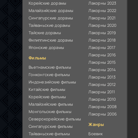
Корейские дорамы
Лакорны 2023
Малайзийские дорамы
Лакорны 2022
Сингапурские дорамы
Лакорны 2021
Тайваньские дорамы
Лакорны 2020
Тайские дорамы
Лакорны 2019
Филиппинские дорамы
Лакорны 2018
Японские дорамы
Лакорны 2017
Лакорны 2016
Фильмы
Лакорны 2015
Вьетнамские фильмы
Лакорны 2014
Гонконгские фильмы
Лакорны 2013
Индонезийские фильмы
Лакорны 2012
Китайские фильмы
Лакорны 2011
Корейские фильмы
Лакорны 2010
Малайзийские фильмы
Лакорны 2008
Монгольские фильмы
Лакорны 2006
Северокорейские фильмы
Жанры
Сингапурские фильмы
Тайваньские фильмы
Боевик