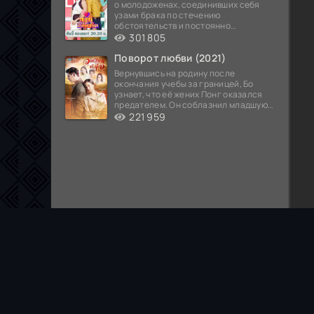
о молодоженах, соединивших себя
узами брака по стечению
обстоятельств и постоянно
попадающих в курьезные ситуации...
301 805
Поворот любви (2021)
Вернувшись на родину после
окончания учебы за границей, Бо
узнает, что её жених Понг оказался
предателем. Он соблазнил младшую
сестру хозяина
221 959