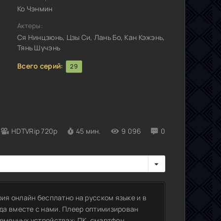
Ко Чэнмин
Актеры:
Ся Нинцзюнь, Цзы Си, Лань Бо, Кан Кэжэнь,
Тянь Шучэнь
Всего серий:
29
HDTVRip 720p
45 мин.
9 096
0
рия онлайн бесплатно на русском языке и в
да вместе с нами. Плеер оптимизирован
еменных устройствах: ПК, смартфон,