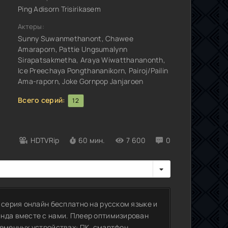
Ping Adisorn Trisirikasem
Актеры:
Sunny Suwanmethanont, Chawee
Amaraporn, Pattie Ungsumalynn
Sirapatsakmetha, Araya Wiwatthananonth,
Ice Preechaya Pongthananikorn, Pairoj/Pailin
Ama-raporn, Joke Gornpop Janjaroen
Всего серий:
12
HDTVRip
60 мин.
7 600
0
 серия онлайн бесплатно на русском языке и
анда вместе с нами. Плеер оптимизирован
еменных устройствах: ПК, смартфон,