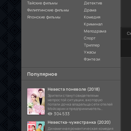
Тайские фильмы
Детектив
Филиппинские фильмы
Драма
Японские фильмы
Комедия
Криминал
Мелодрама
С
Спорт
Триллер
0
1
2
3
4
5
Ужасы
Фэнтези
Популярное
Невеста поневоле (2018)
Зрители станут свидетелями
непростой ситуации, в которую
попали дочка владельца сети отелей
Мэйсарин и предприниматель
Кетдэн. Обоих главных героев
304 533
Невестка-чужестранка (2020)
Динамичная романтическая комедия