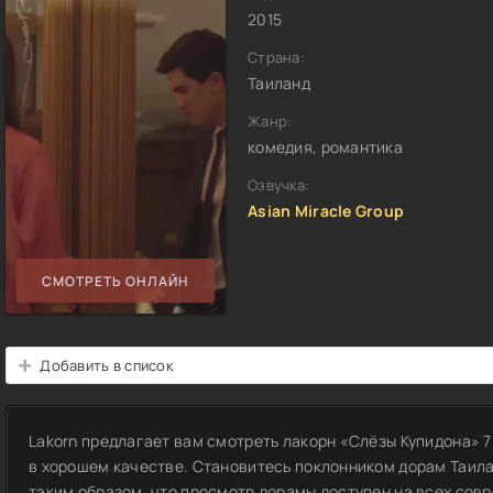
2015
Страна:
Таиланд
Жанр:
комедия, романтика
Озвучка:
Asian Miracle Group
СМОТРЕТЬ ОНЛАЙН
Добавить в список
Lakorn предлагает вам смотреть лакорн «Слёзы Купидона» 7
в хорошем качестве. Становитесь поклонником дорам Таил
таким образом, что просмотр дорамы доступен на всех совр