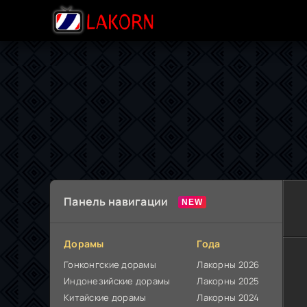
Панель навигации
Дорамы
Года
Гонконгские дорамы
Лакорны 2026
Индонезийские дорамы
Лакорны 2025
Китайские дорамы
Лакорны 2024