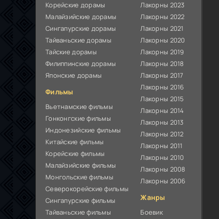
Корейские дорамы
Лакорны 2023
Малайзийские дорамы
Лакорны 2022
Сингапурские дорамы
Лакорны 2021
Тайваньские дорамы
Лакорны 2020
Тайские дорамы
Лакорны 2019
Филиппинские дорамы
Лакорны 2018
Японские дорамы
Лакорны 2017
Лакорны 2016
Фильмы
Лакорны 2015
Вьетнамские фильмы
Лакорны 2014
Гонконгские фильмы
Лакорны 2013
Индонезийские фильмы
Лакорны 2012
Китайские фильмы
Лакорны 2011
Корейские фильмы
Лакорны 2010
Малайзийские фильмы
Лакорны 2008
Монгольские фильмы
Лакорны 2006
Северокорейские фильмы
Жанры
Сингапурские фильмы
Тайваньские фильмы
Боевик