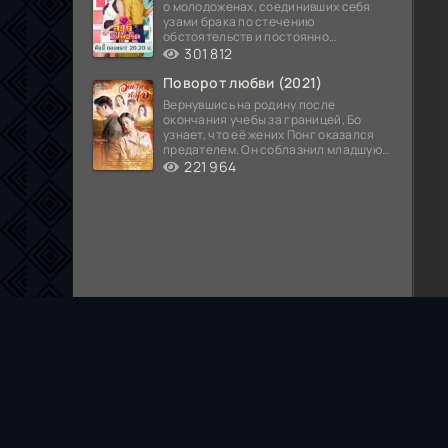
о молодоженах, соединивших себя
узами брака по стечению
обстоятельств и постоянно
попадающих в курьезные ситуации...
301 812
Поворот любви (2021)
Вернувшись на родину после
окончания учебы за границей, Бо
узнает, что её жених Понг оказался
предателем. Он соблазнил младшую
сестру хозяина
221 964