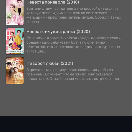
Невеста поневоле (2018)
Зрители станут свидетелями непростой ситуации, в
которую попали дочка владельца сети отелей
Мэйсарин и предприниматель Кетдэн. Обоих главных
героев
Невестка-чужестранка (2020)
Динамичная романтическая комедия о молодоженах,
соединивших себя узами брака по стечению
обстоятельств и постоянно попадающих в курьезные
ситуации...
Поворот любви (2021)
Вернувшись на родину после окончания учебы за
границей, Бо узнает, что её жених Понг оказался
предателем. Он соблазнил младшую сестру хозяина