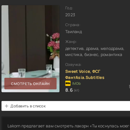
Год:
2023
Страна:
Таиланд
Жанр:
детектив, драма, мелодрама,
мистика, бизнес, романтика
Озвучка:
Sweet Voice, ФСГ
ФантAsia.Subtitles
СМОТРЕТЬ ОНЛАЙН
8.6
(41)
Добавить в список
Lakorn предлагает вам смотреть лакорн «Ты коснулась моег