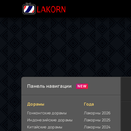
Панель навигации
Дорамы
Года
Гонконгские дорамы
Лакорны 2026
Индонезийские дорамы
Лакорны 2025
Китайские дорамы
Лакорны 2024