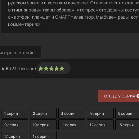
русском языке и в хорошем качестве. Становитесь поклонн
оптимизирован таким образом, что просмотр дорамы доступ
смартфон, планшет и СМАРТ телевизор. Мы будем рады, если
комментариях!
мотреть онлайн
4.6
(
21
голосов)
1
2
3
4
5
СЛЕД. 2 СЕРИЯ
1 серия
2 серия
3 серия
4 серия
5 серия
9 серия
10 серия
11 серия
12 серия
13 серия
17 серия
18 серия