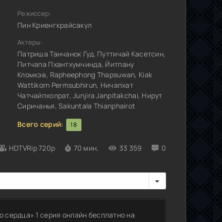
Режиссер:
Пин Криенгкрайсакул
Актеры:
Патриша Танчанок Гуд, Путтичай Касетсин,
Питчапа Пхантхумчинда, Йитпану
Кломкэв, Rapheephong Thapsuwan, Kiak
Wattikorn Permsubhirun, Ничапхат
Чатчайпхолрат, Junjira Janpitakchai, Нирут
Сиричанья, Sakuntala Thianphairot
Всего серий:
18
HDTVRip 720p
70 мин.
33 359
0
о сердца» 1 серия онлайн бесплатно на