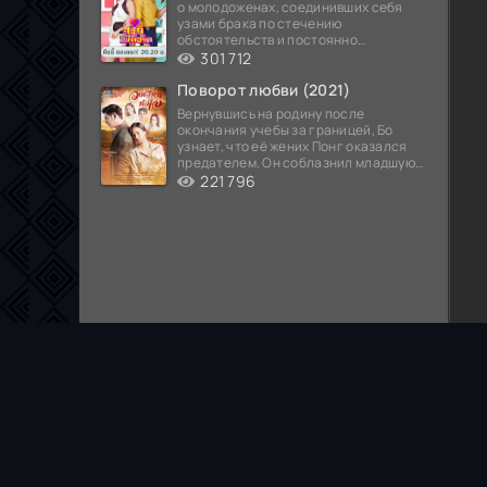
о молодоженах, соединивших себя
узами брака по стечению
обстоятельств и постоянно
попадающих в курьезные ситуации...
301 712
Поворот любви (2021)
Вернувшись на родину после
окончания учебы за границей, Бо
узнает, что её жених Понг оказался
предателем. Он соблазнил младшую
сестру хозяина
221 796