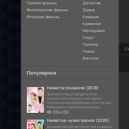
Тайские фильмы
Детектив
Филиппинские фильмы
Драма
Японские фильмы
Комедия
Криминал
Мелодрама
Спорт
Триллер
С
Ужасы
Фэнтези
100
Популярное
Невеста поневоле (2018)
Зрители станут свидетелями
непростой ситуации, в которую
попали дочка владельца сети отелей
Мэйсарин и предприниматель
Кетдэн. Обоих главных героев
304 230
Невестка-чужестранка (2020)
Динамичная романтическая комедия