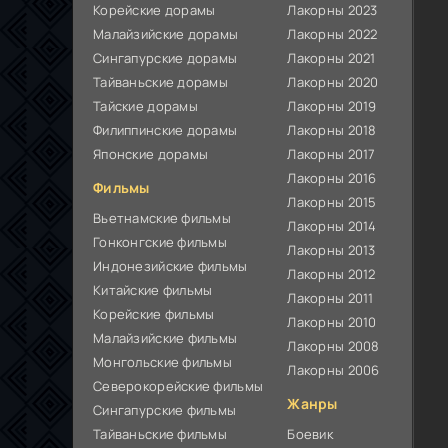
Корейские дорамы
Лакорны 2023
Малайзийские дорамы
Лакорны 2022
Сингапурские дорамы
Лакорны 2021
Тайваньские дорамы
Лакорны 2020
Тайские дорамы
Лакорны 2019
Филиппинские дорамы
Лакорны 2018
Японские дорамы
Лакорны 2017
Лакорны 2016
Фильмы
Лакорны 2015
Вьетнамские фильмы
Лакорны 2014
Гонконгские фильмы
Лакорны 2013
Индонезийские фильмы
Лакорны 2012
Китайские фильмы
Лакорны 2011
Корейские фильмы
Лакорны 2010
Малайзийские фильмы
Лакорны 2008
Монгольские фильмы
Лакорны 2006
Северокорейские фильмы
Жанры
Сингапурские фильмы
Тайваньские фильмы
Боевик