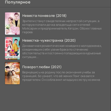
Популярное
Невеста поневоле (2018)
Зрители станут свидетелями непростой ситуации, в
которую попали дочка владельца сети отелей
Мэйсарин и предприниматель Кетдэн. Обоих главных
героев
Невестка-чужестранка (2020)
Динамичная романтическая комедия о молодоженах,
соединивших себя узами брака по стечению
обстоятельств и постоянно попадающих в курьезные
ситуации...
Поворот любви (2021)
Вернувшись на родину после окончания учебы за
границей, Бо узнает, что её жених Понг оказался
предателем. Он соблазнил младшую сестру хозяина