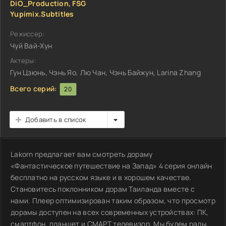
DiO_Production, FSG
Yupimix.Subtitles
Режиссер:
Чуй Вай-Хун
Актеры:
Гун Цзюнь, Чэнь Яо, Лю Чан, Чэнь Байжун, Larina Zhang
Всего серий:
20
Добавить в список
Lakorn предлагает вам смотреть дораму
«Фантастическое путешествие на Запад» 4 серия онлайн
бесплатно на русском языке и в хорошем качестве.
Становитесь поклонником дорам Таиланда вместе с
нами. Плеер оптимизирован таким образом, что просмотр
дорамы доступен на всех современных устройствах: ПК,
смартфон, планшет и СМАРТ телевизор. Мы будем рады,