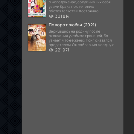
о молодоженах, соединивших себя
узами брака по стечению
обстоятельств и постоянно
попадающих в курьезные ситуации...
301 814
Поворот любви (2021)
Вернувшись на родину после
окончания учебы за границей, Бо
узнает, что её жених Понг оказался
предателем. Он соблазнил младшую
сестру хозяина
221 971