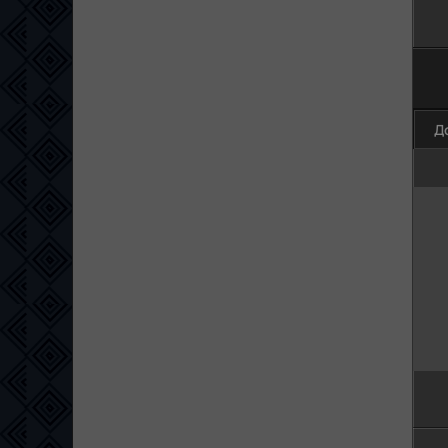
0
1
2
3
4
5
Д