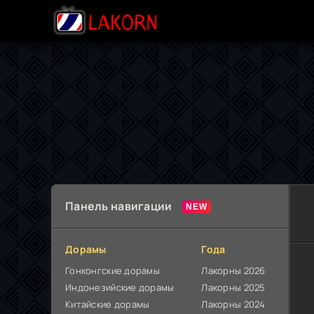
Панель навигации
Дорамы
Года
Гонконгские дорамы
Лакорны 2026
Индонезийские дорамы
Лакорны 2025
Китайские дорамы
Лакорны 2024