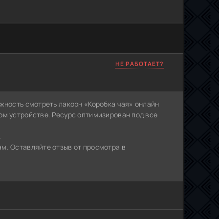
НЕ РАБОТАЕТ?
ожность смотреть лакорн «Коробка чая» онлайн
ом устройстве. Ресурс оптимизирован под все
.
м. Оставляйте отзыв от просмотра в
я