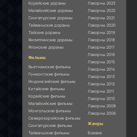
Корейские дорамы
Лакорны 2023
Малайзийские дорамы
Лакорны 2022
Сингапурские дорамы
Лакорны 2021
Тайваньские дорамы
Лакорны 2020
Тайские дорамы
Лакорны 2019
Филиппинские дорамы
Лакорны 2018
Японские дорамы
Лакорны 2017
Лакорны 2016
Фильмы
Лакорны 2015
Вьетнамские фильмы
Лакорны 2014
Гонконгские фильмы
Лакорны 2013
Индонезийские фильмы
Лакорны 2012
Китайские фильмы
Лакорны 2011
Корейские фильмы
Лакорны 2010
Малайзийские фильмы
Лакорны 2008
Монгольские фильмы
Лакорны 2006
Северокорейские фильмы
Жанры
Сингапурские фильмы
Тайваньские фильмы
Боевик