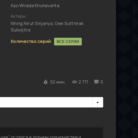
Kao Wirada Khuhavanta
Актеры:
Nhing Nirut Sirijanya, Gee Sutthirak
Subvijitra
Количество серий:
ВСЕ СЕРИИ
52 мин.
2 771
0
чая" остался в полном одиночестве и