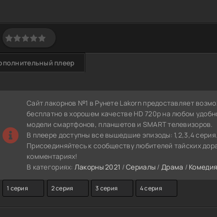
ополнительный плеер
Сайт лакорнов №1 в Рунете Lakorn предоставляет возм
бесплатно в хорошем качестве HD 720p на любом удобн
модели смартфонов, планшетов и SMART телевизоров.
В плеере доступны все вышедшие эпизоды: 1,2,3,4 серия
Присоединяйтесь к сообществу любителей тайских дора
комментариях!
В категориях:
Лакорны 2021
/
Сериалы
/
Драма
/
Комеди
1 серия
2 серия
3 серия
4 серия