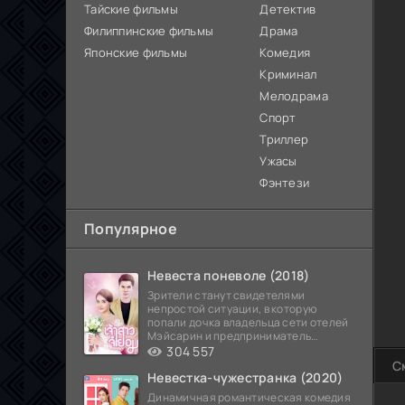
Тайские фильмы
Детектив
Филиппинские фильмы
Драма
Японские фильмы
Комедия
Криминал
Мелодрама
Спорт
Триллер
Ужасы
Фэнтези
Популярное
Невеста поневоле (2018)
Зрители станут свидетелями
непростой ситуации, в которую
попали дочка владельца сети отелей
Мэйсарин и предприниматель
Кетдэн. Обоих главных героев
304 557
С
Невестка-чужестранка (2020)
Динамичная романтическая комедия