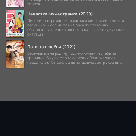
героев
Невестка-чужестранка (2020)
Динамичная романтическая комедия о молодоженах,
соединивших себя узами брака по стечению
обстоятельств и постоянно попадающих в курьезные
ситуации...
Поворот любви (2021)
Вернувшись на родину после окончания учебы за
границей, Бо узнает, что её жених Понг оказался
предателем. Он соблазнил младшую сестру хозяина