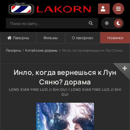
Лакорны
Фильмы
О лакорнах
Новинки
Лакорны
Китайские дорамы
Инло, когда вернешься к Лун Сяню? (2025)
Инло, когда вернешься к Лун
Сяню? дорама
LONG XIAN YING LUO JI SHI GUI / LONG XIAN YING LUO JI SHI
GUI