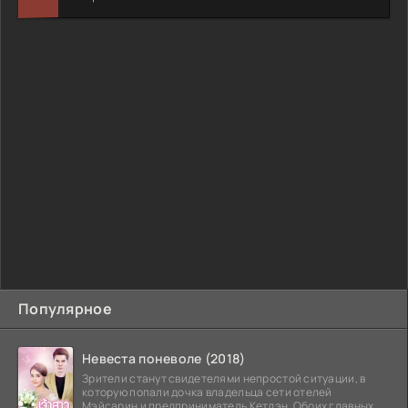
Популярное
Невеста поневоле (2018)
Зрители станут свидетелями непростой ситуации, в
которую попали дочка владельца сети отелей
Мэйсарин и предприниматель Кетдэн. Обоих главных