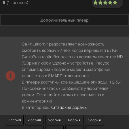
5
(
1
голосов)
100
1
2
3
4
5
Дополнительный плеер
Сайт Lakorn предоставляет возможность
смотреть дораму «Инло, когда вернешься к Лун
Сяню?» онлайн бесплатно в хорошем качестве HD
720p на любом удобном устройстве. Ресурс
оптимизирован под все модели смартфонов,
планшетов и SMART телевизоров.
В плеере доступны все вышедшие эпизоды: 1,2,3,4,5,6,7,8,
Присоединяйтесь к сообществу любителей
дорам. Оставляйте отзыв от просмотра в
комментариях!
В категориях:
Китайские дорамы
1 серия
2 серия
3 серия
4 серия
5 серия