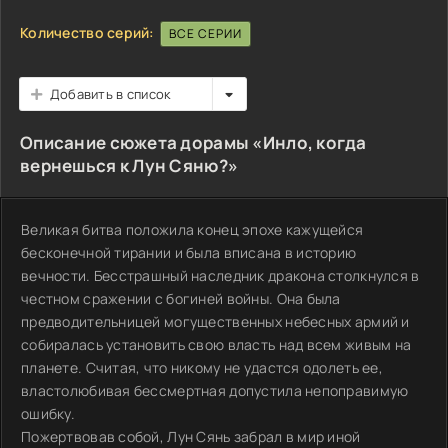
Количество серий:
ВСЕ СЕРИИ
Добавить в список
Описание сюжета дорамы «Инло, когда
вернешься к Лун Сяню?»
Великая битва положила конец эпохе кажущейся
бесконечной тирании и была вписана в историю
вечности. Бесстрашный наследник дракона столкнулся в
честном сражении с богиней войны. Она была
предводительницей могущественных небесных армий и
собиралась установить свою власть над всем живым на
планете. Считая, что никому не удастся одолеть ее,
властолюбивая бессмертная допустила непоправимую
ошибку.
Пожертвовав собой, Лун Сянь забрал в мир иной