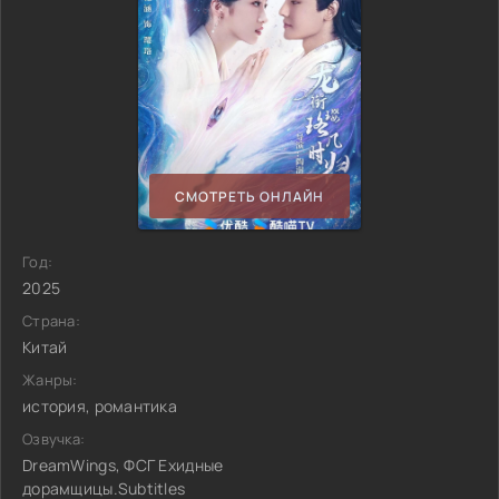
СМОТРЕТЬ ОНЛАЙН
Год:
2025
Страна:
Китай
Жанры:
история, романтика
Озвучка:
DreamWings, ФСГ Ехидные
дорамщицы.Subtitles