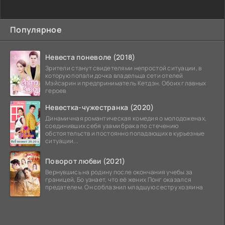
Популярное
Невеста поневоле (2018)
Зрители станут свидетелями непростой ситуации, в
которую попали дочка владельца сети отелей
Мэйсарин и предприниматель Кетдэн. Обоих главных
героев
Невестка-чужестранка (2020)
Динамичная романтическая комедия о молодоженах,
соединивших себя узами брака по стечению
обстоятельств и постоянно попадающих в курьезные
ситуации...
Поворот любви (2021)
Вернувшись на родину после окончания учебы за
границей, Бо узнает, что её жених Понг оказался
предателем. Он соблазнил младшую сестру хозяина