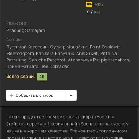
7.7
(45)
Режиссер:
Phadung Samajarn
Актеры:
Путтичай Касетсин, Сусхар Манайинг, Point Cholawit
Meetongcom, Panisara Prinyarux, Anis Suwit, Pitta Na
Pattalung, Sarucha Petchrot, Atchareeya Potipipittanakorn,
Прима Ратчата, Tee Doksadao
Всего серий:
40
Добавить в список
Lakorn предлагает вам смотреть лакорн «Босс и я
(тайская версия)» 1 серия онлайн бесплатно на русском
языке и в хорошем качестве. Становитесь поклонником
дорам Таиланда вместе с нами. Плеер оптимизирован