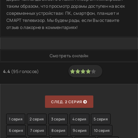
таким образом, что просмотр дорамы доступен на всех
современных устройствах: ПК, смартфон, планшет и
СМАРТ телевизор. Мы будем рады, если Вы оставите
отзыв о лакорне в комментариях!
Смотреть онлайн
4.4
(
95
голосов)
80
1
2
3
4
5
СЛЕД. 2 СЕРИЯ
1 серия
2 серия
3 серия
4 серия
5 серия
6 серия
7 серия
8 серия
9 серия
10 серия