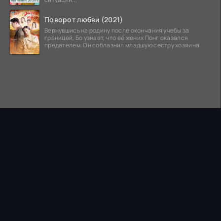
Поворот любви (2021)
Вернувшись на родину после окончания учебы за
границей, Бо узнает, что её жених Понг оказался
предателем. Он соблазнил младшую сестру хозяина