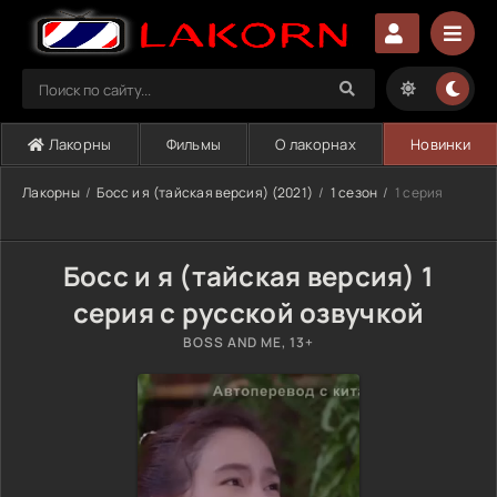
Лакорны
Фильмы
О лакорнах
Новинки
Лакорны
Босс и я (тайская версия) (2021)
1 сезон
1 серия
Босс и я (тайская версия) 1
серия с русской озвучкой
BOSS AND ME, 13+