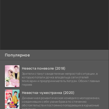
Популярное
Невеста поневоле (2018)
Зрители станут свидетелями непростой ситуации, в
которую попали дочка владельца сети отелей
Мэйсарин и предприниматель Кетдэн. Обоих главных
героев
Невестка-чужестранка (2020)
Динамичная романтическая комедия о молодоженах,
соединивших себя узами брака по стечению
обстоятельств и постоянно попадающих в курьезные
ситуации...